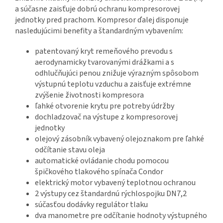
a súčasne zaisťuje dobrú ochranu kompresorovej
jednotky pred prachom. Kompresor ďalej disponuje
nasledujúcimi benefity a štandardným vybavením:
patentovaný kryt remeňového prevodu s
aerodynamicky tvarovanými drážkami a s
odhlučňujúci penou znižuje výrazným spôsobom
výstupnú teplotu vzduchu a zaisťuje extrémne
zvýšenie životnosti kompresora
ľahké otvorenie krytu pre potreby údržby
dochladzovač na výstupe z kompresorovej
jednotky
olejový zásobník vybavený olejoznakom pre ľahké
odčítanie stavu oleja
automatické ovládanie chodu pomocou
špičkového tlakového spínača Condor
elektrický motor vybavený teplotnou ochranou
2 výstupy cez štandardnú rýchlospojku DN7,2
súčasťou dodávky regulátor tlaku
dva manometre pre odčítanie hodnoty výstupného