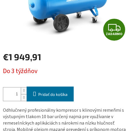
Z
ZADARMO
A
D
€1 949,91
A
Jednotková
Do 3 týždňov
cena:
R
M
Pridať do košíka
O
Odhlučnený profesionálny kompresor s klinovými remeňmi s
výstupným tlakom 10 bar určený najmä pre využívanie v
remeselníckych aplikáciách s nárokmi na nízku hlučnosť
stroja. Mobilné olejom mazané prevedení s príkonom motora