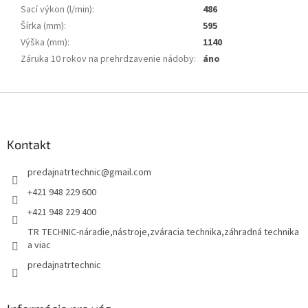
Sací výkon (l/min)
:
486
Šírka (mm)
:
595
Výška (mm)
:
1140
Záruka 10 rokov na prehrdzavenie nádoby
:
áno
Z
á
p
ä
Kontakt
t
predajnatrtechnic
@
gmail.com
i
e
+421 948 229 600
+421 948 229 400
TR TECHNIC-náradie,nástroje,zváracia technika,záhradná technika
a viac
predajnatrtechnic