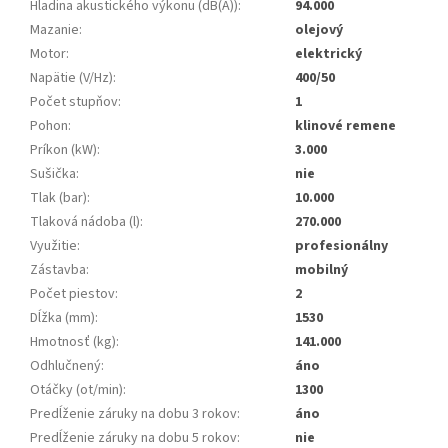
Hladina akustického výkonu (dB(A))
:
94.000
Mazanie
:
olejový
Motor
:
elektrický
Napätie (V/Hz)
:
400/50
Počet stupňov
:
1
Pohon
:
klinové remene
Príkon (kW)
:
3.000
Sušička
:
nie
Tlak (bar)
:
10.000
Tlaková nádoba (l)
:
270.000
Využitie
:
profesionálny
Zástavba
:
mobilný
Počet piestov
:
2
Dĺžka (mm)
:
1530
Hmotnosť (kg)
:
141.000
Odhlučnený
:
áno
Otáčky (ot/min)
:
1300
Predĺženie záruky na dobu 3 rokov
:
áno
Predĺženie záruky na dobu 5 rokov
:
nie