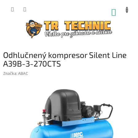
Prejsť
na
NÁKUP
obsah
KOŠÍK
Odhlučnený kompresor Silent Line
A39B-3-270CTS
Značka:
ABAC