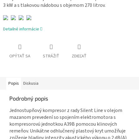
3 kW a s tlakovou nádobou s objemom 270 litrov.
Detailné informácie
OPÝTAŤ SA
STRÁŽIŤ
ZDIEĽAŤ
Popis
Diskusia
Podrobný popis
Jednostupňový kompresor z rady Silent Line v olejom
mazanom prevedení so spojením elektromotora s
kompresorovú jednotkou A39B pomocou klinových
remeňov. Unikátne odhlučnený plastový kryt umožňuje
zníženie hladiny intenzity akustického výkonu o 2 dB(A)