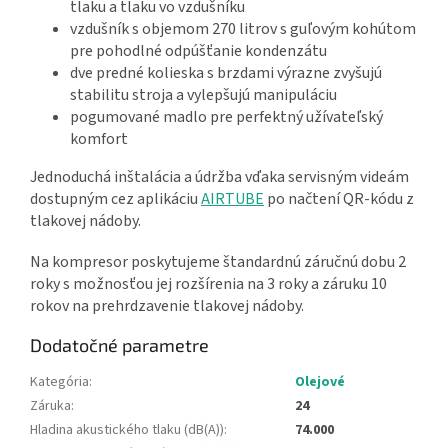
tlaku a tlaku vo vzdušníku
vzdušník s objemom 270 litrov s guľovým kohútom
pre pohodlné odpúšťanie kondenzátu
dve predné kolieska s brzdami výrazne zvyšujú
stabilitu stroja a vylepšujú manipuláciu
pogumované madlo pre perfektný užívateľský
komfort
Jednoduchá inštalácia a údržba vďaka servisným videám
dostupným cez aplikáciu
AIRTUBE
po načtení QR-kódu z
tlakovej nádoby.
Na kompresor poskytujeme štandardnú záručnú dobu 2
roky s možnosťou jej rozšírenia na 3 roky a záruku 10
rokov na prehrdzavenie tlakovej nádoby.
Dodatočné parametre
Kategória
:
Olejové
Záruka
:
24
Hladina akustického tlaku (dB(A))
:
74.000