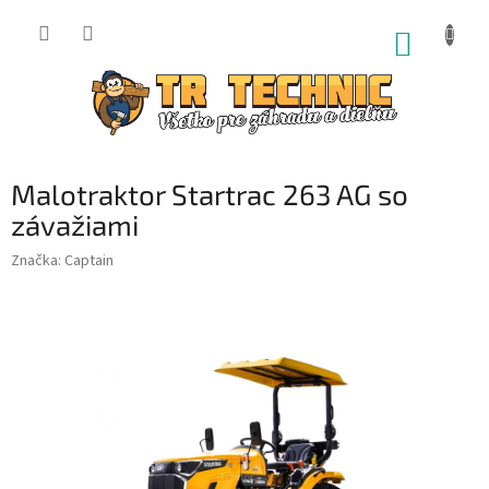
Prejsť
na
NÁKUP
obsah
KOŠÍK
Malotraktor Startrac 263 AG so
závažiami
Značka:
Captain