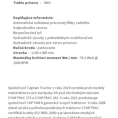
Tiahlo prívesu
-
ÁNO
Doplňujúce informácie:
Automatické ovládanie pracovnej hĺbky zadného
trojbodového závesu
Bezpečnostná tyč
Hydraulické vývody s jednodielnym rozdeľovačom
Hydraulické zásuvky pre servis prívesov
Ručná brzda -
parkovanie
Strecha -
1100 x 905 mm
Maximálny krútiaci moment Nm / min -
76.3 (Nm) @
2000 RPM
Spoločnosť Captain Tractor v roku 2019 vyrobila prvé modely
malotraktorov pre európsky trh pod obchodnými názvami
STARTRAC 273 a STARTRAC 263. V roku 2021 predstavuje
spoločnosť CAPTAIN 8 generácií svojich traktorov. V roku 2008
získal výrobca poľnohospodárskych traktorov STARTRAC
certifikát kvality ISO 9001-2000 a je laureátom mnohých
národných súťaží a ocenení. Traktory CAPTAIN sa vyznačujú