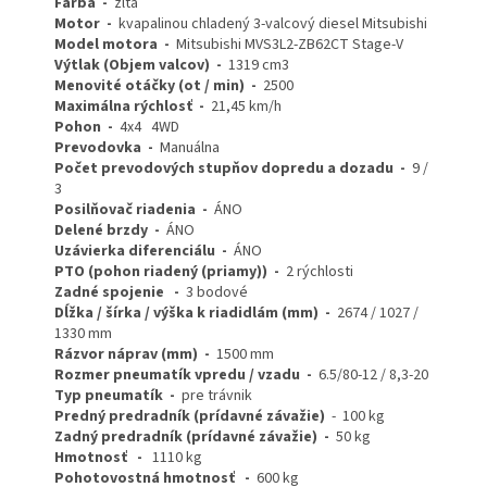
Farba
-
žltá
Motor
-
kvapalinou chladený 3-valcový diesel Mitsubishi
Model motora -
Mitsubishi MVS3L2-ZB62CT Stage-V
Výtlak (Objem valcov) -
1319 cm3
Menovité otáčky (ot / min) -
2500
Maximálna rýchlosť -
21,45 km/h
Pohon -
4x4 4WD
Prevodovka -
Manuálna
Počet prevodových stupňov dopredu a dozadu -
9 /
3
Posilňovač riadenia -
ÁNO
Delené brzdy -
ÁNO
Uzávierka diferenciálu -
ÁNO
PTO (pohon riadený (priamy))
-
2 rýchlosti
Zadné spojenie -
3 bodové
Dĺžka / šírka / výška k riadidlám (mm) -
2674 / 1027 /
1330 mm
Rázvor náprav (mm) -
1500 mm
Rozmer pneumatík vpredu / vzadu -
6.5/80-12 / 8,3-20
Typ pneumatík -
pre trávnik
Predný predradník (prídavné závažie)
- 100 kg
Zadný predradník (prídavné závažie) -
50 kg
Hmotnosť -
1110 kg
Pohotovostná hmotnosť
-
600 kg