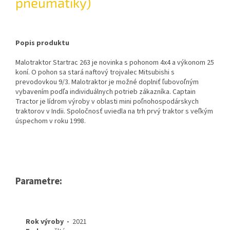
pneumatiky)
Popis produktu
Malotraktor
Startrac 263 je novinka s pohonom 4x4 a výkonom 25
koní. O pohon sa stará naftový trojvalec Mitsubishi s
prevodovkou 9/3. Malotraktor je možné doplniť ľubovoľným
vybavením podľa individuálnych potrieb zákazníka. Captain
Tractor je lídrom výroby v oblasti mini poľnohospodárskych
traktorov v Indii. Spoločnosť uviedla na trh prvý traktor s veľkým
úspechom v roku 1998.
Parametre:
Rok výroby
-
2021