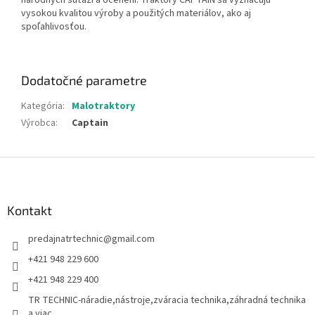
vysokou kvalitou výroby a použitých materiálov, ako aj
spoľahlivosťou.
Dodatočné parametre
Kategória
:
Malotraktory
Výrobca
:
Captain
Z
á
p
ä
Kontakt
t
predajnatrtechnic
@
gmail.com
i
e
+421 948 229 600
+421 948 229 400
TR TECHNIC-náradie,nástroje,zváracia technika,záhradná technika
a viac