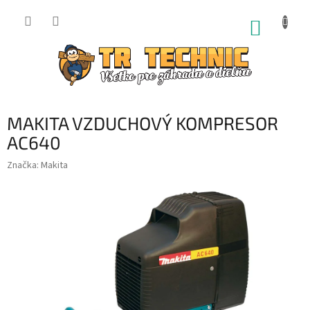
Prejsť
na
NÁKUP
obsah
KOŠÍK
MAKITA VZDUCHOVÝ KOMPRESOR
AC640
Značka:
Makita