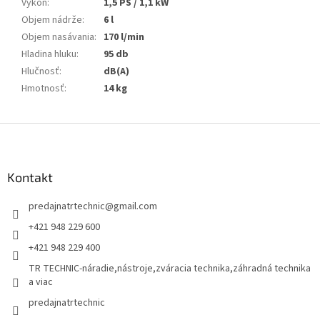
Výkon
:
1,5 PS / 1,1 kW
Objem nádrže
:
6 l
Objem nasávania
:
170 l/min
Hladina hluku
:
95 db
Hlučnosť
:
dB(A)
Hmotnosť
:
14 kg
Z
á
p
ä
Kontakt
t
predajnatrtechnic
@
gmail.com
i
e
+421 948 229 600
+421 948 229 400
TR TECHNIC-náradie,nástroje,zváracia technika,záhradná technika
a viac
predajnatrtechnic