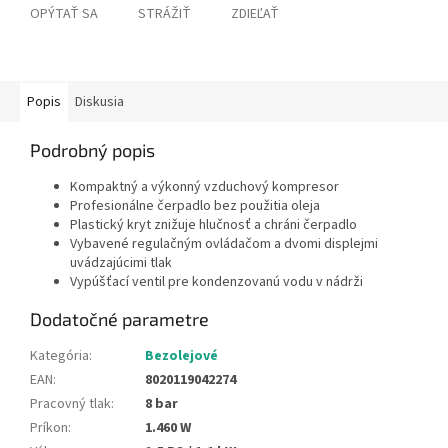
OPÝTAŤ SA
STRÁŽIŤ
ZDIEĽAŤ
Popis
Diskusia
Podrobný popis
Kompaktný a výkonný vzduchový kompresor
Profesionálne čerpadlo bez použitia oleja
Plastický kryt znižuje hlučnosť a chráni čerpadlo
Vybavené regulačným ovládačom a dvomi displejmi
uvádzajúcimi tlak
Vypúšťací ventil pre kondenzovanú vodu v nádrži
Dodatočné parametre
Kategória
:
Bezolejové
EAN
:
8020119042274
Pracovný tlak
:
8 bar
Príkon
:
1.460 W