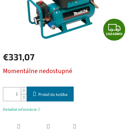
Z
ZADARMO
A
D
€331,07
A
Jednotková
Momentálne nedostupné
cena:
R
M
Pridať do košíka
O
Detailné informácie