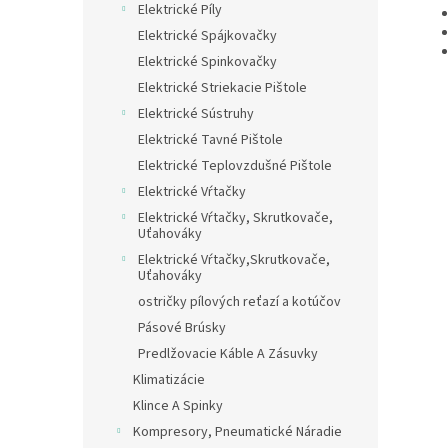
Elektrické Píly
Elektrické Spájkovačky
Elektrické Spinkovačky
Elektrické Striekacie Pištole
Elektrické Sústruhy
Elektrické Tavné Pištole
Elektrické Teplovzdušné Pištole
Elektrické Vŕtačky
Elektrické Vŕtačky, Skrutkovače,
Uťahováky
Elektrické Vŕtačky,Skrutkovače,
Uťahováky
ostričky pílových reťazí a kotúčov
Pásové Brúsky
Predlžovacie Káble A Zásuvky
Klimatizácie
Klince A Spinky
Kompresory, Pneumatické Náradie