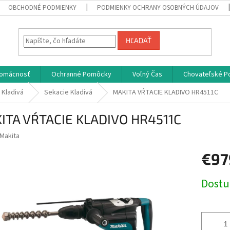
OBCHODNÉ PODMIENKY
PODMIENKY OCHRANY OSOBNÝCH ÚDAJOV
HĽADAŤ
omácnosť
Ochranné Pomôcky
Voľný Čas
Chovateľské P
 Kladivá
Sekacie Kladivá
MAKITA VŔTACIE KLADIVO HR4511C
ITA VŔTACIE KLADIVO HR4511C
Makita
€97
Jednotk
Dost
cena: