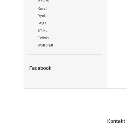
Makita
Riwall
Ryobi
Stiga
STIHL
Telwin
Wolfcraft
Facebook
Z
á
p
ä
t
Kontakt
i