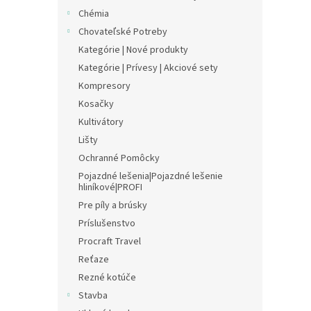
Chémia
Chovateľské Potreby
Kategórie | Nové produkty
Kategórie | Prívesy | Akciové sety
Kompresory
Kosačky
Kultivátory
Lišty
Ochranné Pomôcky
Pojazdné lešenia|Pojazdné lešenie
hliníkové|PROFI
Pre píly a brúsky
Príslušenstvo
Procraft Travel
Reťaze
Rezné kotúče
Stavba