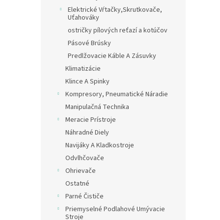
Elektrické Vŕtačky,Skrutkovače,
Uťahováky
ostričky pílových reťazí a kotúčov
Pásové Brúsky
Predlžovacie Káble A Zásuvky
Klimatizácie
Klince A Spinky
Kompresory, Pneumatické Náradie
Manipulačná Technika
Meracie Prístroje
Náhradné Diely
Navijáky A Kladkostroje
Odvlhčovače
Ohrievače
Ostatné
Parné Čističe
Priemyselné Podlahové Umývacie
Stroje