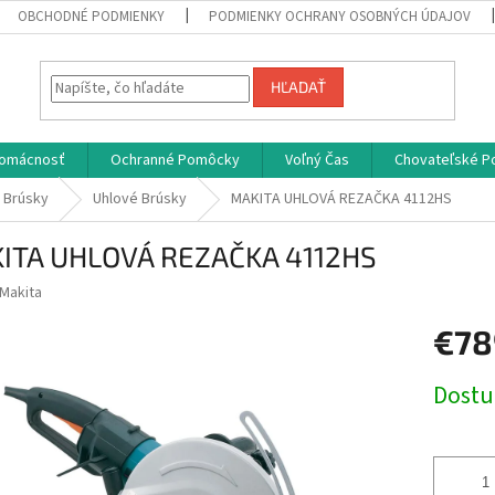
OBCHODNÉ PODMIENKY
PODMIENKY OCHRANY OSOBNÝCH ÚDAJOV
HĽADAŤ
omácnosť
Ochranné Pomôcky
Voľný Čas
Chovateľské P
é Brúsky
Uhlové Brúsky
MAKITA UHLOVÁ REZAČKA 4112HS
ITA UHLOVÁ REZAČKA 4112HS
Makita
€78
Jednotk
Dost
cena: