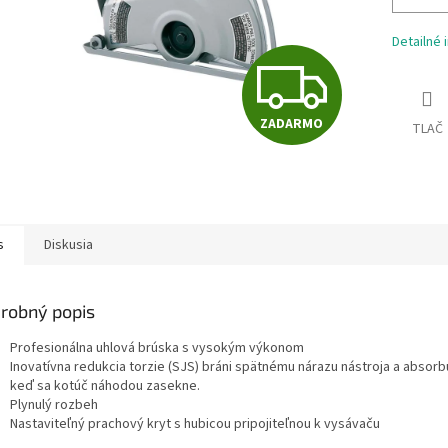
Detailné 
Z
ZADARMO
TLAČ
A
D
s
Diskusia
A
robný popis
R
Profesionálna uhlová brúska s vysokým výkonom
Inovatívna redukcia torzie (SJS) bráni spätnému nárazu nástroja a absorb
keď sa kotúč náhodou zasekne.
Plynulý rozbeh
M
Nastaviteľný prachový kryt s hubicou pripojiteľnou k vysávaču