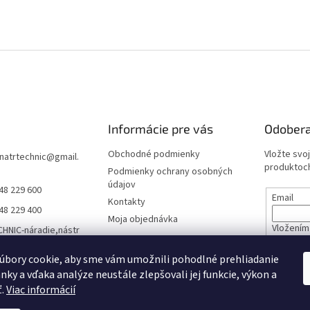
Informácie pre vás
Odobera
Obchodné podmienky
Vložte svo
natrtechnic
@
gmail.
produktoch
Podmienky ochrany osobných
údajov
48 229 600
Email
Kontakty
48 229 400
Moja objednávka
Vložením 
HNIC-náradie,nástr
údajov
áracia technika,záh
technika a viac
úbory cookie, aby sme vám umožnili pohodlné prehliadanie
nky a vďaka analýze neustále zlepšovali jej funkcie, výkon a
PRIHL
natrtechnic
ť.
Viac informácií