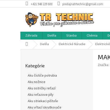
Prejsť
+421 948 229 600
predajnatrtechnic@gmail.com
na
obsah
Záhrada
Dielňa
Stavba
Chémia
D
Domov
Dielňa
Elektrické Náradie
Elektrick
B
MAK
o
Preskočiť
č
Značka:
Kategórie
kategórie
n
ý
Aku čističe potrubia
p
Aku nožnice
a
Aku ostričky reťazí
n
e
Aku reťazove píly
l
Aku striekaci pištoľe
Aku vŕtací skrutkovače