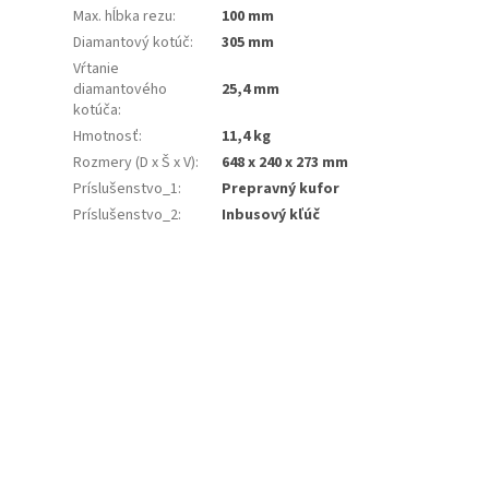
Max. hĺbka rezu
:
100 mm
Diamantový kotúč
:
305 mm
Vŕtanie
diamantového
25,4 mm
kotúča
:
Hmotnosť
:
11,4 kg
Rozmery (D x Š x V)
:
648 x 240 x 273 mm
Príslušenstvo_1
:
Prepravný kufor
Príslušenstvo_2
:
Inbusový kľúč