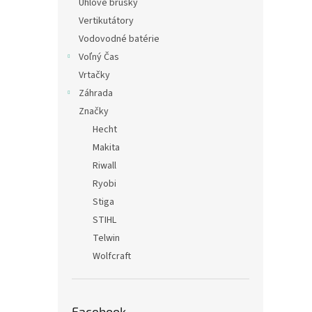
Uhlové brusky
Vertikutátory
Vodovodné batérie
Voľný Čas
Vrtačky
Záhrada
Značky
Hecht
Makita
Riwall
Ryobi
Stiga
STIHL
Telwin
Wolfcraft
Facebook