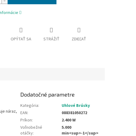
informácie
OPÝTAŤ SA
STRÁŽIŤ
ZDIEĽAŤ
Dodatočné parametre
Kategória
:
Uhlové Brúsky
uje náraz,
EAN
:
088381050272
Príkon
:
2.400 W
Voľnobežné
5.000
otáčky
:
min<sup>-1</sup>