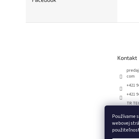
Z
á
p
ä
t
Kontakt
i
e
predaj
com
+421 9
+421 9
TR TEC
oje,zv
radná 
Používame s
webovej strá
predaj
použiteľnos