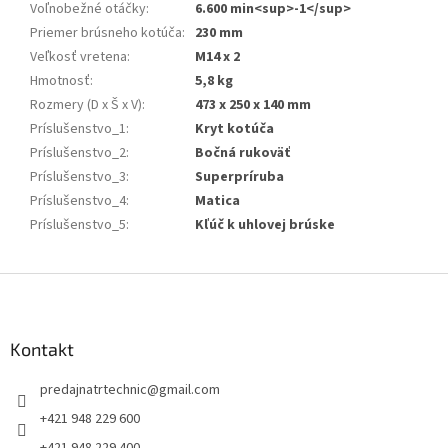
Voľnobežné otáčky
:
6.600 min<sup>-1</sup>
Priemer brúsneho kotúča
:
230 mm
Veľkosť vretena
:
M14 x 2
Hmotnosť
:
5,8 kg
Rozmery (D x Š x V)
:
473 x 250 x 140 mm
Príslušenstvo_1
:
Kryt kotúča
Príslušenstvo_2
:
Bočná rukoväť
Príslušenstvo_3
:
Superpríruba
Príslušenstvo_4
:
Matica
Príslušenstvo_5
:
Kľúč k uhlovej brúske
Z
á
p
ä
Kontakt
t
predajnatrtechnic
@
gmail.com
i
e
+421 948 229 600