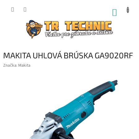
Prejsť
na
NÁKUP
obsah
KOŠÍK
MAKITA UHLOVÁ BRÚSKA GA9020RF
Značka:
Makita