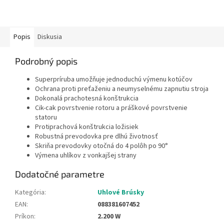
Popis
Diskusia
Podrobný popis
Superpríruba umožňuje jednoduchú výmenu kotúčov
Ochrana proti preťaženiu a neumyselnému zapnutiu stroja
Dokonalá prachotesná konštrukcia
Cik-cak povrstvenie rotoru a práškové povrstvenie
statoru
Protiprachová konštrukcia ložisiek
Robustná prevodovka pre dlhú životnosť
Skriňa prevodovky otočná do 4 polôh po 90°
Výmena uhlíkov z vonkajšej strany
Dodatočné parametre
Kategória
:
Uhlové Brúsky
EAN
:
088381607452
Príkon
:
2.200 W