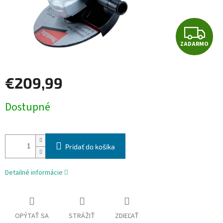
Z
ZADARMO
A
D
€209,99
A
Jednotková
Dostupné
cena:
R
M
Pridať do košíka
O
Detailné informácie
OPÝTAŤ SA
STRÁŽIŤ
ZDIEĽAŤ