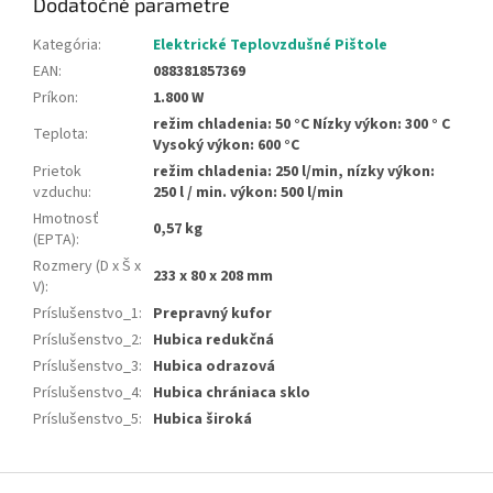
Dodatočné parametre
Kategória
:
Elektrické Teplovzdušné Pištole
EAN
:
088381857369
Príkon
:
1.800 W
režim chladenia: 50 °C Nízky výkon: 300 ° C
Teplota
:
Vysoký výkon: 600 °C
Prietok
režim chladenia: 250 l/min, nízky výkon:
vzduchu
:
250 l / min. výkon: 500 l/min
Hmotnosť
0,57 kg
(EPTA)
:
Rozmery (D x Š x
233 x 80 x 208 mm
V)
:
Príslušenstvo_1
:
Prepravný kufor
Príslušenstvo_2
:
Hubica redukčná
Príslušenstvo_3
:
Hubica odrazová
Príslušenstvo_4
:
Hubica chrániaca sklo
Príslušenstvo_5
:
Hubica široká
Z