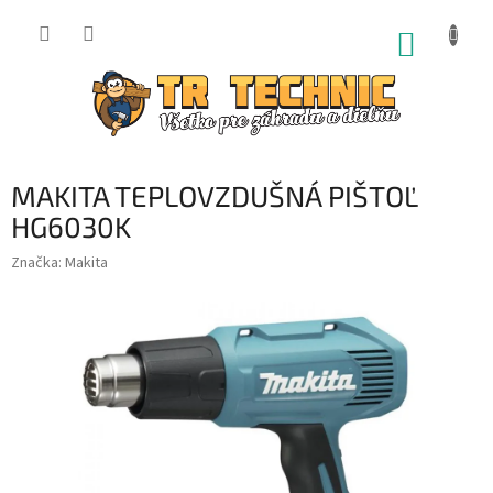
Prejsť
na
NÁKUP
obsah
KOŠÍK
MAKITA TEPLOVZDUŠNÁ PIŠTOĽ
HG6030K
Značka:
Makita