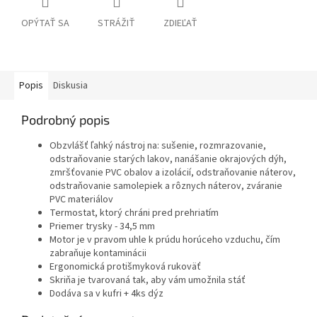
OPÝTAŤ SA
STRÁŽIŤ
ZDIEĽAŤ
Popis
Diskusia
Podrobný popis
Obzvlášť ľahký nástroj na: sušenie, rozmrazovanie,
odstraňovanie starých lakov, nanášanie okrajových dýh,
zmršťovanie PVC obalov a izolácií, odstraňovanie náterov,
odstraňovanie samolepiek a rôznych náterov, zváranie
PVC materiálov
Termostat, ktorý chráni pred prehriatím
Priemer trysky - 34,5 mm
Motor je v pravom uhle k prúdu horúceho vzduchu, čím
zabraňuje kontaminácii
Ergonomická protišmyková rukoväť
Skriňa je tvarovaná tak, aby vám umožnila stáť
Dodáva sa v kufri + 4ks dýz