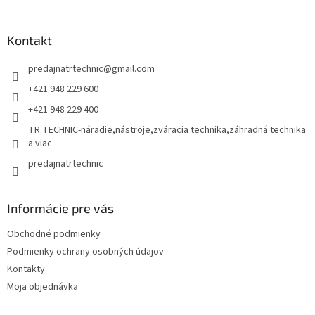
á
p
ä
Kontakt
t
predajnatrtechnic
@
gmail.com
i
e
+421 948 229 600
+421 948 229 400
TR TECHNIC-náradie,nástroje,zváracia technika,záhradná technika
a viac
predajnatrtechnic
Informácie pre vás
Obchodné podmienky
Podmienky ochrany osobných údajov
Kontakty
Moja objednávka