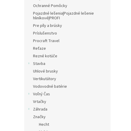
Ochranné Pomôcky
Pojazdné lešenia|Pojazdné lešenie
hliníkové|PROFI
Pre píly a brúsky
Príslušenstvo
Procraft Travel
Reťaze
Rezné kotúče
Stavba
Uhlové brusky
Vertikutátory
Vodovodné batérie
Voľný Čas
Vrtačky
Záhrada
Značky
Hecht