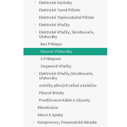
Elektrické Sústruhy
Elektrické Tavné Pištole
Elektrické Teplovzdušné Pištole
Elektrické Vŕtačky
Elektrické Vŕtačky, Skrutkovače,
Uťahováky
Bez Príklepu
Rázové Uťahováky
S Príklepom
Stojanové Vŕtačky
Elektrické Vŕtačky,Skrutkovače,
Uťahováky
ostričky pílových reťazí a kotúčov
Pásové Brúsky
Predlžovacie Káble A Zásuvky
Klimatizácie
Klince A Spinky
Kompresory, Pneumatické Náradie