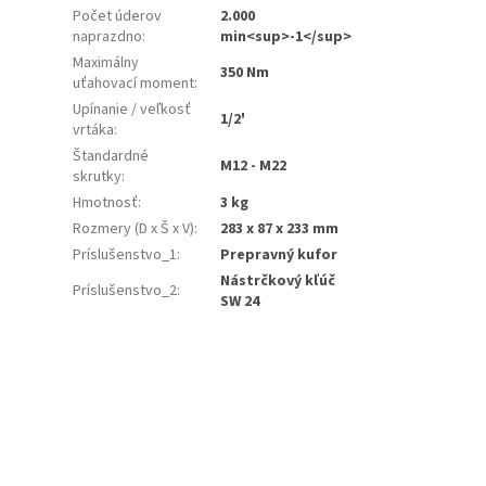
Počet úderov
2.000
naprazdno
:
min<sup>-1</sup>
Maximálny
350 Nm
uťahovací moment
:
Upínanie / veľkosť
1/2'
vrtáka
:
Štandardné
M12 - M22
skrutky
:
Hmotnosť
:
3 kg
Rozmery (D x Š x V)
:
283 x 87 x 233 mm
Príslušenstvo_1
:
Prepravný kufor
Nástrčkový kľúč
Príslušenstvo_2
:
SW 24