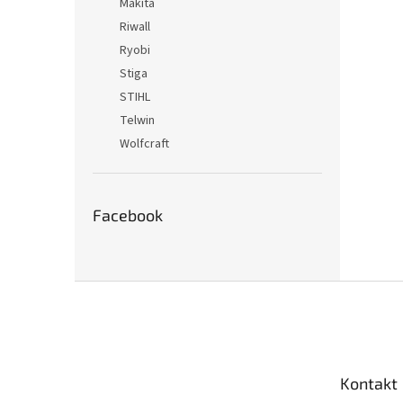
Makita
Riwall
Ryobi
Stiga
STIHL
Telwin
Wolfcraft
Facebook
Z
á
p
ä
t
Kontakt
i