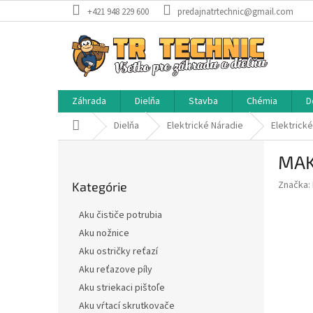
Prejsť
+421 948 229 600
predajnatrtechnic@gmail.com
na
obsah
Záhrada
Dielňa
Stavba
Chémia
D
Domov
Dielňa
Elektrické Náradie
Elektrick
B
MAK
o
Preskočiť
č
Značka:
Kategórie
kategórie
n
ý
Aku čističe potrubia
p
Aku nožnice
a
Aku ostričky reťazí
n
e
Aku reťazove píly
l
Aku striekaci pištoľe
Aku vŕtací skrutkovače