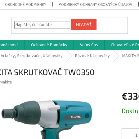
OBCHODNÉ PODMIENKY
PODMIENKY OCHRANY OSOBNÝCH ÚDAJOV
HĽADAŤ
omácnosť
Ochranné Pomôcky
Voľný Čas
Chovateľské P
é Vŕtačky, Skrutkovače, Uťahováky
Rázové Uťahováky
MAKITA 
ITA SKRUTKOVAČ TW0350
Makita
€33
Jednotk
Dost
cena: