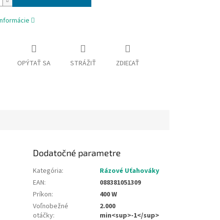
informácie
OPÝTAŤ SA
STRÁŽIŤ
ZDIEĽAŤ
Dodatočné parametre
Kategória
:
Rázové Uťahováky
EAN
:
088381051309
Príkon
:
400 W
Voľnobežné
2.000
otáčky
:
min<sup>-1</sup>