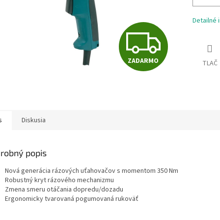
Detailné 
Z
ZADARMO
TLAČ
A
D
s
Diskusia
A
robný popis
R
Nová generácia rázových uťahovačov s momentom 350 Nm
Robustný kryt rázového mechanizmu
Zmena smeru otáčania dopredu/dozadu
Ergonomicky tvarovaná pogumovaná rukoväť
M