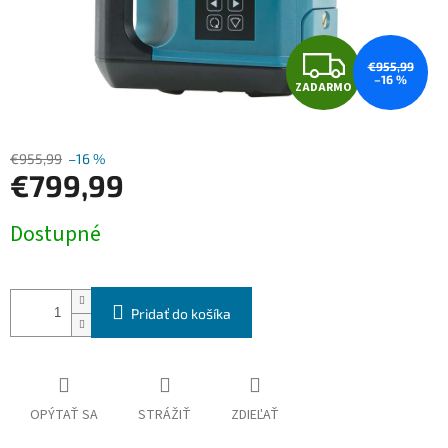
Z
€955,99
–16 %
ZADARMO
A
D
€955,99
–16 %
€799,99
A
Jednotková
R
Dostupné
cena:
M
O
Pridať do košíka
OPÝTAŤ SA
STRÁŽIŤ
ZDIEĽAŤ