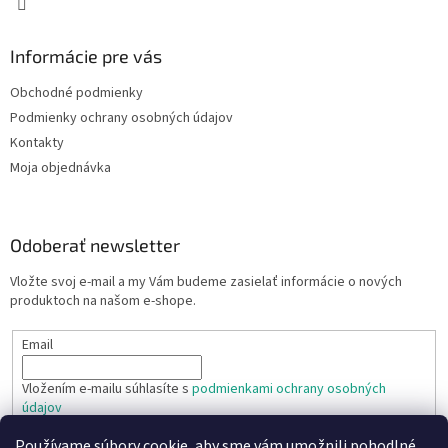
Informácie pre vás
Obchodné podmienky
Podmienky ochrany osobných údajov
Kontakty
Moja objednávka
Odoberať newsletter
Vložte svoj e-mail a my Vám budeme zasielať informácie o nových
produktoch na našom e-shope.
Email
Vložením e-mailu súhlasíte s
podmienkami ochrany osobných
údajov
Používame súbory cookie, aby sme vám umožnili pohodlné