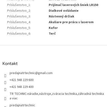
Príslušenstvo_1
:
Prijímač laserových liniek LR150
Príslušenstvo_2
:
Dialkové ovládanie
Príslušenstvo_3
:
Nástenný držiak
Príslušenstvo_4
:
Akuliare pre prácu s laserom
Príslušenstvo_5
:
Kufor
Príslušenstvo_6
:
Terč
Z
á
p
ä
Kontakt
t
predajnatrtechnic
@
gmail.com
i
e
+421 948 229 600
+421 948 229 400
TR TECHNIC-náradie,nástroje,zváracia technika,záhradná technika
a viac
predajnatrtechnic