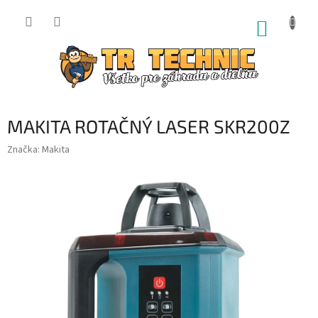
Prejsť
na
NÁKUP
obsah
KOŠÍK
MAKITA ROTAČNÝ LASER SKR200Z
Značka:
Makita