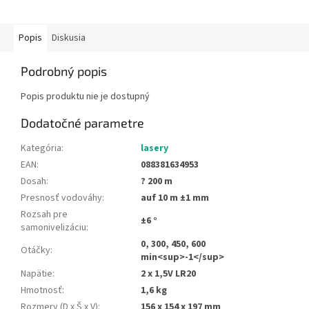
Popis
Diskusia
Podrobný popis
Popis produktu nie je dostupný
Dodatočné parametre
Kategória
:
lasery
EAN
:
088381634953
Dosah
:
? 200 m
Presnosť vodováhy
:
auf 10 m ±1 mm
Rozsah pre
±6 °
samonivelizáciu
:
0, 300, 450, 600
Otáčky
:
min<sup>-1</sup>
Napätie
:
2 x 1,5V LR20
Hmotnosť
:
1,6 kg
Rozmery (D x Š x V)
:
156 x 154 x 197 mm