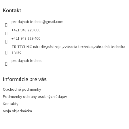
p
ä
Kontakt
t
predajnatrtechnic
@
gmail.com
i
e
+421 948 229 600
+421 948 229 400
TR TECHNIC-náradie,nástroje,zváracia technika,záhradná technika
a viac
predajnatrtechnic
Informácie pre vás
Obchodné podmienky
Podmienky ochrany osobných údajov
Kontakty
Moja objednávka