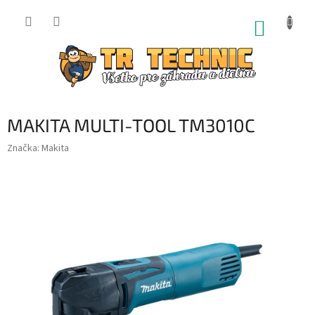
Prejsť
na
NÁKUP
obsah
KOŠÍK
MAKITA MULTI-TOOL TM3010C
Značka:
Makita