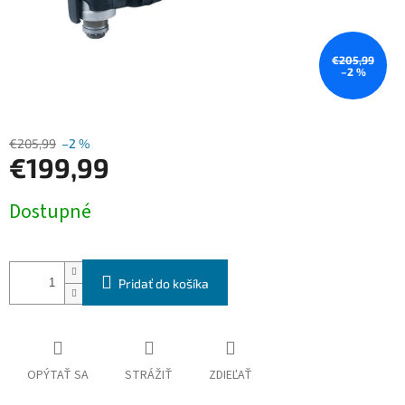
€205,99
–2 %
€205,99
–2 %
€199,99
Jednotková
Dostupné
cena:
Pridať do košíka
OPÝTAŤ SA
STRÁŽIŤ
ZDIEĽAŤ