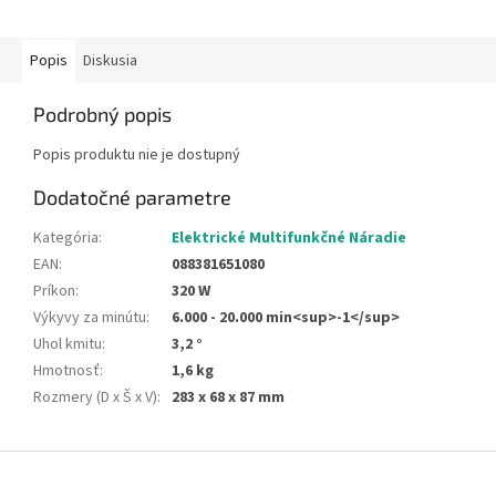
Popis
Diskusia
Podrobný popis
Popis produktu nie je dostupný
Dodatočné parametre
Kategória
:
Elektrické Multifunkčné Náradie
EAN
:
088381651080
Príkon
:
320 W
Výkyvy za minútu
:
6.000 - 20.000 min<sup>-1</sup>
Uhol kmitu
:
3,2 °
Hmotnosť
:
1,6 kg
Rozmery (D x Š x V)
:
283 x 68 x 87 mm
Z
á