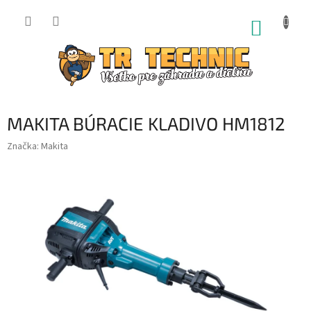
Prejsť
na
NÁKUP
obsah
KOŠÍK
MAKITA BÚRACIE KLADIVO HM1812
Značka:
Makita