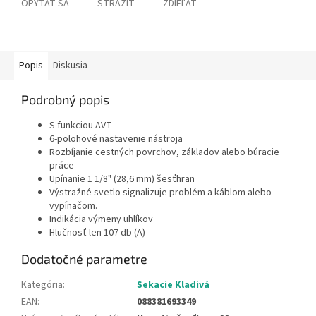
OPÝTAŤ SA
STRÁŽIŤ
ZDIEĽAŤ
Popis
Diskusia
Podrobný popis
S funkciou AVT
6-polohové nastavenie nástroja
Rozbíjanie cestných povrchov, základov alebo búracie
práce
Upínanie 1 1/8" (28,6 mm) šesťhran
Výstražné svetlo signalizuje problém a káblom alebo
vypínačom.
Indikácia výmeny uhlíkov
Hlučnosť len 107 db (A)
Dodatočné parametre
Kategória
:
Sekacie Kladivá
EAN
:
088381693349