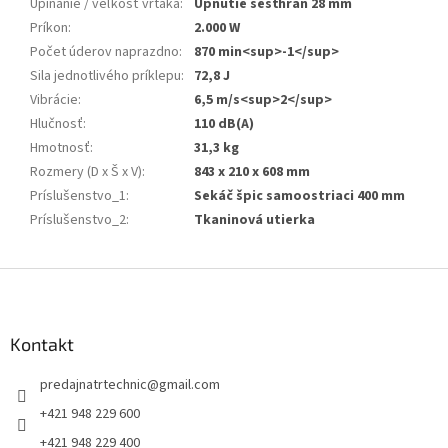
Upínanie / veľkosť vrtáka
:
Upnutie šesťhran 28 mm
Príkon
:
2.000 W
Počet úderov naprazdno
:
870 min<sup>-1</sup>
Sila jednotlivého príklepu
:
72,8 J
Vibrácie
:
6,5 m/s<sup>2</sup>
Hlučnosť
:
110 dB(A)
Hmotnosť
:
31,3 kg
Rozmery (D x Š x V)
:
843 x 210 x 608 mm
Príslušenstvo_1
:
Sekáč špic samoostriaci 400 mm
Príslušenstvo_2
:
Tkaninová utierka
Z
á
p
ä
Kontakt
t
predajnatrtechnic
@
gmail.com
i
e
+421 948 229 600
+421 948 229 400