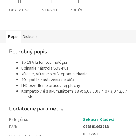
OPÝTAŤ SA
STRÁŽIŤ
ZDIEĽAŤ
Popis
Diskusia
Podrobný popis
2 x 18 V Li-Ion technológia
Upínanie nástroja SDS-Pus
Vŕtanie, vŕtanie s príklepom, sekanie
40 – polôh nastavenia sekáča
LED osvetlenie pracovnej plochy
Kompatibilné s akumulátormi 18 V: 6,0 / 5,0 / 4,0 / 3,0 / 2,0 /
1,5 Ah
Dodatočné parametre
Kategória
:
Sekacie Kladivá
EAN
:
088381663618
0 - 1.250