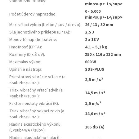
Voľnobežné otáčky
:
min<sup>-1</sup>
0 - 5.000
Počet úderov naprazdno
:
min<sup>-1</sup>
Max. vŕtací výkon (betón / kov / drevo)
:
26 / 13 / 32 mm
Sila jednotlivého príklepu (EPTA)
:
2,5 J
Menovité napätie batérie
:
2 x 18 V
Hmotnosť (EPTA)
:
4,1 – 5,1 kg
Rozmery (D x Š x V)
:
350 x 116 x 232 mm
Maximálny výkon
:
600 W
Upínanie nástroja
:
SDS-PLUS
Priestorový vibrácie vŕtanie (a
2,5 m / s²
<sub>h</sub> )
:
Triax. vibračný vŕtací zdvih (a
14,5 m / s²
<sub>h</sub> )
:
Faktor neistoty vibrácií (K)
:
1,5 m/s²
Triax. vibračný sekací zdvih (a
14,0 m / s²
<sub>h</sub> )
:
Hladina akustického výkonu
105 dB (A)
(L<sub>WA</sub>)
:
Hladina akustického tlaku (L