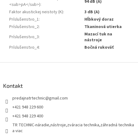
94 dB (A)
<sub>pA</sub>)
:
Faktor akustickej neistoty (K)
:
3 dB (A)
Príslušenstvo_1
:
Hĺbkový doraz
Príslušenstvo_2
:
Tkaninová utierka
Mazací tuk na
Príslušenstvo_3
:
nástroje
Príslušenstvo_4
:
Bočná rukoväť
Z
á
p
ä
Kontakt
t
predajnatrtechnic
@
gmail.com
i
e
+421 948 229 600
+421 948 229 400
TR TECHNIC-náradie,nástroje,zváracia technika,záhradná technika
a viac