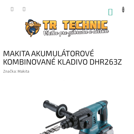
Prejsť
na
NÁKUP
obsah
KOŠÍK
MAKITA AKUMULÁTOROVÉ
KOMBINOVANÉ KLADIVO DHR263Z
Značka:
Makita