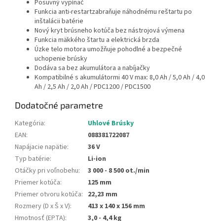
Posuvný vypínač
Funkcia anti-restartzabraňuje náhodnému reštartu po
inštalácii batérie
Nový kryt brúsneho kotúča bez nástrojová výmena
Funkcia mäkkého štartu a elektrická brzda
Úzke telo motora umožňuje pohodlné a bezpečné
uchopenie brúsky
Dodáva sa bez akumulátora a nabíjačky
Kompatibilné s akumulátormi 40 V max: 8,0 Ah / 5,0 Ah / 4,0
Ah / 2,5 Ah / 2,0 Ah / PDC1200 / PDC1500
Dodatočné parametre
Kategória
:
Uhlové Brúsky
EAN
:
088381722087
Napájacie napätie
:
36 V
Typ batérie
:
Li-ion
Otáčky pri voľnobehu
:
3 000 - 8 500 ot./min
Priemer kotúča
:
125 mm
Priemer otvoru kotúča
:
22,23 mm
Rozmery (D x Š x V)
:
413 x 140 x 156 mm
Hmotnosť (EPTA)
:
3,0 - 4,4 kg