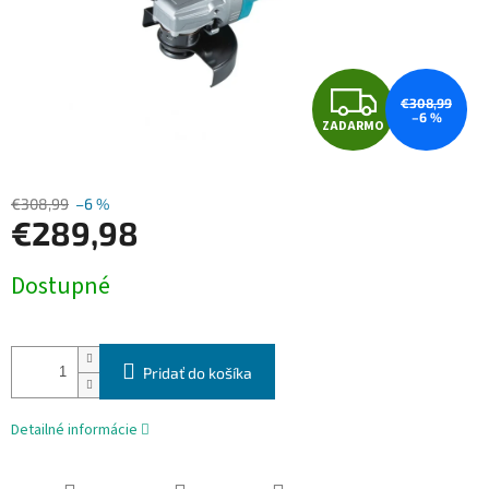
Z
€308,99
–6 %
ZADARMO
A
D
€308,99
–6 %
€289,98
A
Jednotková
R
Dostupné
cena:
M
O
Pridať do košíka
Detailné informácie