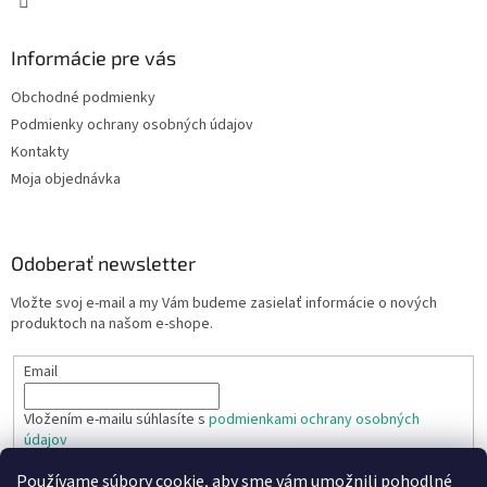
Informácie pre vás
Obchodné podmienky
Podmienky ochrany osobných údajov
Kontakty
Moja objednávka
Odoberať newsletter
Vložte svoj e-mail a my Vám budeme zasielať informácie o nových
produktoch na našom e-shope.
Email
Vložením e-mailu súhlasíte s
podmienkami ochrany osobných
údajov
Používame súbory cookie, aby sme vám umožnili pohodlné