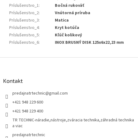
Príslušenstvo_1
:
Bočná rukoväť
Príslušenstvo_2
:
Vnútorná príruba
Príslušenstvo_3
:
Matica
Príslušenstvo_4
:
Kryt kotúča
Príslušenstvo_5
:
Kľúč kolikový
Príslušenstvo_6
:
INOX BRUSNÝ DISK 125x6x22,23 mm
Z
á
p
ä
Kontakt
t
predajnatrtechnic
@
gmail.com
i
e
+421 948 229 600
+421 948 229 400
TR TECHNIC-náradie,nástroje,zváracia technika,záhradná technika
a viac
predajnatrtechnic