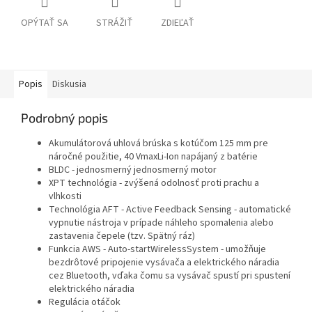
OPÝTAŤ SA
STRÁŽIŤ
ZDIEĽAŤ
Popis
Diskusia
Podrobný popis
Akumulátorová uhlová brúska s kotúčom 125 mm pre
náročné použitie, 40 VmaxLi-Ion napájaný z batérie
BLDC - jednosmerný jednosmerný motor
XPT technológia - zvýšená odolnosť proti prachu a
vlhkosti
Technológia AFT - Active Feedback Sensing - automatické
vypnutie nástroja v prípade náhleho spomalenia alebo
zastavenia čepele (tzv. Spätný ráz)
Funkcia AWS - Auto-startWirelessSystem - umožňuje
bezdrôtové pripojenie vysávača a elektrického náradia
cez Bluetooth, vďaka čomu sa vysávač spustí pri spustení
elektrického náradia
Regulácia otáčok