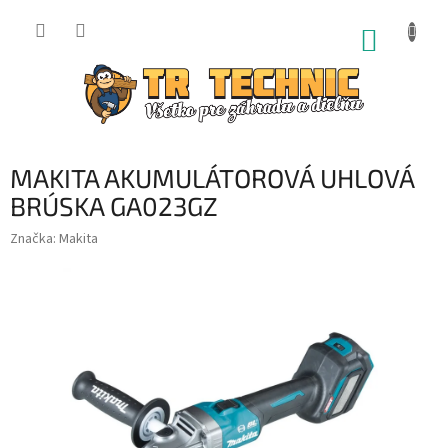
Prejsť
na
NÁKUP
obsah
KOŠÍK
MAKITA AKUMULÁTOROVÁ UHLOVÁ
BRÚSKA GA023GZ
Značka:
Makita