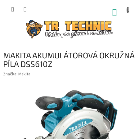
Prejsť
na
NÁKUP
obsah
KOŠÍK
MAKITA AKUMULÁTOROVÁ OKRUŽNÁ
PÍLA DSS610Z
Značka:
Makita