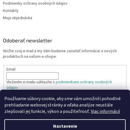
Podmienky ochrany osobných údajov
Kontakty
Moja objednávka
Odoberať newsletter
Vložte svoj e-mail a my Vám budeme zasielať informácie o nových
produktoch na našom e-shope.
Email
Vložením e-mailu súhlasíte s
podmienkami ochrany osobných
údajov
Používame súbory cookie, aby sme vám umožnili pohodlné
PRIHLÁSIŤ SA
prehliadanie webovej stránky a vďaka analýze neustále
zlepšovali jej funkcie, výkon a použiteľnosť.
Viac informácií
Nastavenie
Vytvoril Shoptet