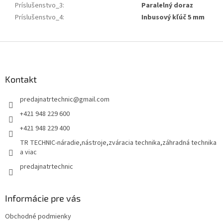
Príslušenstvo_3
:
Paralelný doraz
Príslušenstvo_4
:
Inbusový kľúč 5 mm
Z
á
p
ä
Kontakt
t
predajnatrtechnic
@
gmail.com
i
e
+421 948 229 600
+421 948 229 400
TR TECHNIC-náradie,nástroje,zváracia technika,záhradná technika
a viac
predajnatrtechnic
Informácie pre vás
Obchodné podmienky