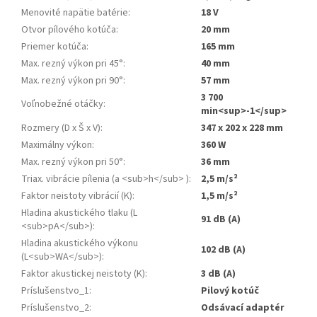
Menovité napätie batérie
:
18 V
Otvor pílového kotúča
:
20 mm
Priemer kotúča
:
165 mm
Max. rezný výkon pri 45°
:
40 mm
Max. rezný výkon pri 90°
:
57 mm
3 700
Voľnobežné otáčky
:
min<sup>-1</sup>
Rozmery (D x Š x V)
:
347 x 202 x 228 mm
Maximálny výkon
:
360 W
Max. rezný výkon pri 50°
:
36 mm
Triax. vibrácie pílenia (a <sub>h</sub> )
:
2,5 m/s²
Faktor neistoty vibrácií (K)
:
1,5 m/s²
Hladina akustického tlaku (L
91 dB (A)
<sub>pA</sub>)
:
Hladina akustického výkonu
102 dB (A)
(L<sub>WA</sub>)
:
Faktor akustickej neistoty (K)
:
3 dB (A)
Príslušenstvo_1
:
Pilový kotúč
Príslušenstvo_2
:
Odsávací adaptér