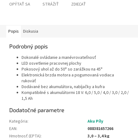
OPÝTAŤ SA
STRÁŽIŤ
ZDIEĽAŤ
Popis
Diskusia
Podrobný popis
Dokonalé ovládanie a manévrovateľnosť
LED osvetlenie pracovnej plochy
Pokosový uhol až do 50° so zarážkou na 45°
Elektronická brzda motora a pogumovaná vodiaca
rukoväť
Dodávané bez akumulátora, nabíjačky a kufra
Kompatibilné s akumulátormi 18 V: 6,0 / 5,0 / 4,0 / 3,0 / 2,0 /
1,5 Ah
Dodatočné parametre
Kategória
:
Aku Píly
EAN
:
088381657266
Hmotnosť (EPTA)
:
3,0 – 3,4 kg