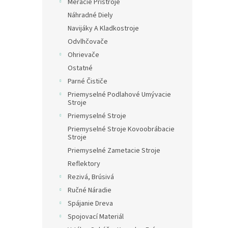
Meracie Prístroje
Náhradné Diely
Navijáky A Kladkostroje
Odvlhčovače
Ohrievače
Ostatné
Parné Čističe
Priemyselné Podlahové Umývacie
Stroje
Priemyselné Stroje
Priemyselné Stroje Kovoobrábacie
Stroje
Priemyselné Zametacie Stroje
Reflektory
Rezivá, Brúsivá
Ručné Náradie
Spájanie Dreva
Spojovací Materiál