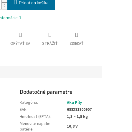
Pridať do košíka
informácie
OPÝTAŤ SA
STRÁŽIŤ
ZDIEĽAŤ
Dodatočné parametre
Kategória
:
Aku Píly
EAN
:
088381800907
Hmotnosť (EPTA)
:
1,3 – 1,5 kg
Menovité napätie
10,8 V
batérie
: