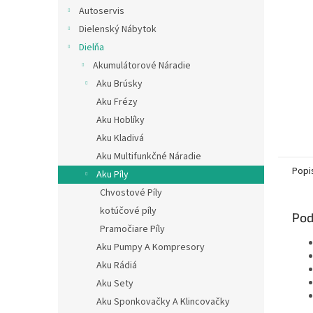
Autoservis
Dielenský Nábytok
Dielňa
Akumulátorové Náradie
Aku Brúsky
Aku Frézy
Aku Hoblíky
Aku Kladivá
Aku Multifunkčné Náradie
Popi
Aku Píly
Chvostové Píly
kotúčové píly
Pod
Pramočiare Píly
Aku Pumpy A Kompresory
Aku Rádiá
Aku Sety
Aku Sponkovačky A Klincovačky