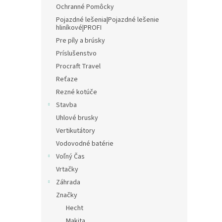
Ochranné Pomôcky
Pojazdné lešenia|Pojazdné lešenie
hliníkové|PROFI
Pre píly a brúsky
Príslušenstvo
Procraft Travel
Reťaze
Rezné kotúče
Stavba
Uhlové brusky
Vertikutátory
Vodovodné batérie
Voľný Čas
Vrtačky
Záhrada
Značky
Hecht
Makita