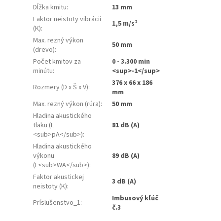
Dĺžka kmitu
:
13 mm
Faktor neistoty vibrácií
1,5 m/s²
(K)
:
Max. rezný výkon
50 mm
(drevo)
:
Počet kmitov za
0 - 3.300 min
minútu
:
<sup>-1</sup>
376 x 66 x 186
Rozmery (D x Š x V)
:
mm
Max. rezný výkon (rúra)
:
50 mm
Hladina akustického
tlaku (L
81 dB (A)
<sub>pA</sub>)
:
Hladina akustického
výkonu
89 dB (A)
(L<sub>WA</sub>)
:
Faktor akustickej
3 dB (A)
neistoty (K)
:
Imbusový kľúč
Príslušenstvo_1
:
č.3