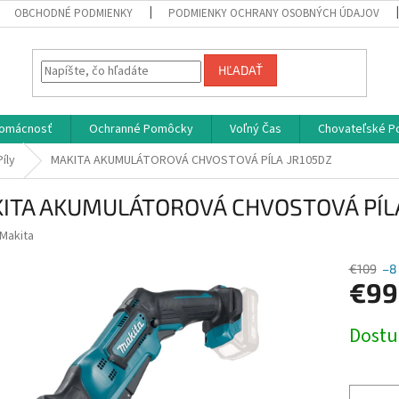
OBCHODNÉ PODMIENKY
PODMIENKY OCHRANY OSOBNÝCH ÚDAJOV
HĽADAŤ
omácnosť
Ochranné Pomôcky
Voľný Čas
Chovateľské P
íly
MAKITA AKUMULÁTOROVÁ CHVOSTOVÁ PÍLA JR105DZ
ITA AKUMULÁTOROVÁ CHVOSTOVÁ PÍLA
Makita
€109
–8
€99
Jednotk
Dost
cena: