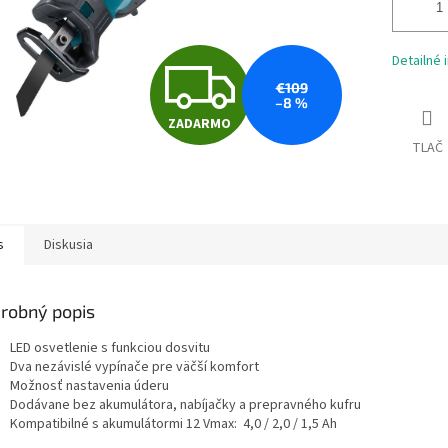
Z
Detailné 
€109
–8 %
ZADARMO
A
TLAČ
D
s
Diskusia
A
robný popis
R
LED osvetlenie s funkciou dosvitu
Dva nezávislé vypínače pre väčší komfort
Možnosť nastavenia úderu
Dodávane bez akumulátora, nabíjačky a prepravného kufru
M
Kompatibilné s akumulátormi 12 Vmax: 4,0 / 2,0 / 1,5 Ah