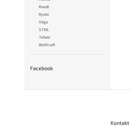
Riwall
Ryobi
Stiga
STIHL
Telwin
Wolfcraft
Facebook
Z
á
p
ä
t
Kontakt
i