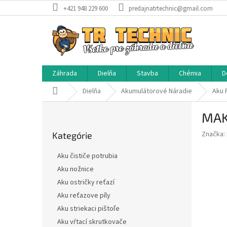
Prejsť
+421 948 229 600
predajnatrtechnic@gmail.com
na
obsah
Záhrada
Dielňa
Stavba
Chémia
D
Domov
Dielňa
Akumulátorové Náradie
Aku P
B
MAK
o
Preskočiť
č
Značka:
Kategórie
kategórie
n
ý
Aku čističe potrubia
p
Aku nožnice
a
Aku ostričky reťazí
n
e
Aku reťazove píly
l
Aku striekaci pištoľe
Aku vŕtací skrutkovače