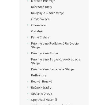
Meracie Prístroje
Náhradné Diely
Navijáky A Kladkostroje
Odvlhčovače
Ohrievače
Ostatné
Parné Čističe
Priemyselné Podlahové Umývacie
Stroje
Priemyselné Stroje
Priemyselné Stroje Kovoobrábacie
Stroje
Priemyselné Zametacie Stroje
Reflektory
Rezivá, Brúsivá
Ručné Náradie
Spájanie Dreva
Spojovací Materiál