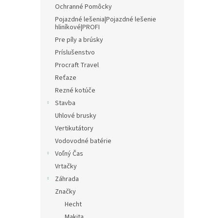
Ochranné Pomôcky
Pojazdné lešenia|Pojazdné lešenie
hliníkové|PROFI
Pre píly a brúsky
Príslušenstvo
Procraft Travel
Reťaze
Rezné kotúče
Stavba
Uhlové brusky
Vertikutátory
Vodovodné batérie
Voľný Čas
Vrtačky
Záhrada
Značky
Hecht
Makita