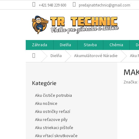
Prejsť
+421 948 229 600
predajnatrtechnic@gmail.com
na
obsah
Záhrada
Dielňa
Stavba
Chémia
D
Domov
Dielňa
Akumulátorové Náradie
Aku P
B
MAK
o
Preskočiť
č
Značka:
Kategórie
kategórie
n
ý
Aku čističe potrubia
p
Aku nožnice
a
Aku ostričky reťazí
n
e
Aku reťazove píly
l
Aku striekaci pištoľe
Aku vŕtací skrutkovače