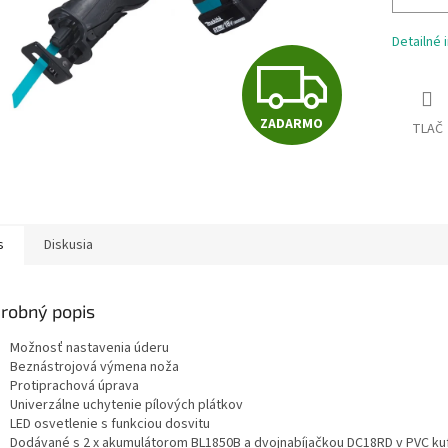
Detailné 
Z
ZADARMO
TLAČ
A
D
s
Diskusia
A
robný popis
R
Možnosť nastavenia úderu
Beznástrojová výmena noža
Protiprachová úprava
Univerzálne uchytenie pílových plátkov
M
LED osvetlenie s funkciou dosvitu
Dodávané s 2 x akumulátorom BL1850B a dvojnabíjačkou DC18RD v PVC kuf