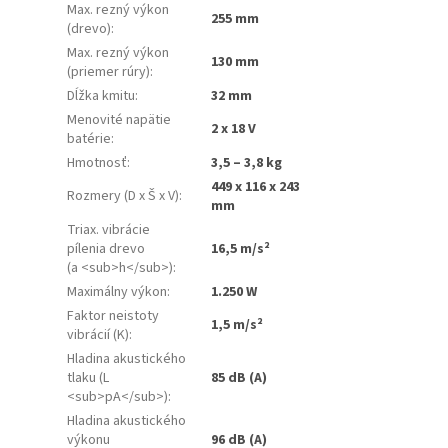
Max. rezný výkon
255 mm
(drevo)
:
Max. rezný výkon
130 mm
(priemer rúry)
:
Dĺžka kmitu
:
32 mm
Menovité napätie
2 x 18 V
batérie
:
Hmotnosť
:
3,5 – 3,8 kg
449 x 116 x 243
Rozmery (D x Š x V)
:
mm
Triax. vibrácie
pílenia drevo
16,5 m/s²
(a <sub>h</sub>)
:
Maximálny výkon
:
1.250 W
Faktor neistoty
1,5 m/s²
vibrácií (K)
:
Hladina akustického
tlaku (L
85 dB (A)
<sub>pA</sub>)
:
Hladina akustického
výkonu
96 dB (A)