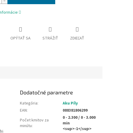
informácie
OPÝTAŤ SA
STRÁŽIŤ
ZDIEĽAŤ
Dodatočné parametre
Kategória
:
Aku Píly
EAN
:
088381806299
0 - 2.300 / 0 - 3.000
Počet kmitov za
min
minútu
:
<sup>-1</sup>
ri