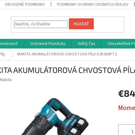
OBCHODNÉ PODMIENKY
PODMIENKY OCHRANY OSOBNÝCH ÚDAJOV
HĽADAŤ
omácnosť
Ochranné Pomôcky
Voľný Čas
Chovateľské P
íly
MAKITA AKUMULÁTOROVÁ CHVOSTOVÁ PÍLA DJR360PT2
ITA AKUMULÁTOROVÁ CHVOSTOVÁ PÍL
Makita
€84
Jednotk
Momen
cena: