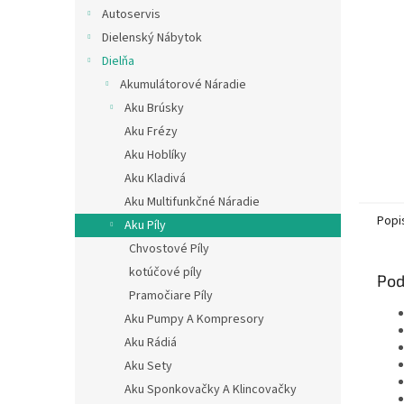
Autoservis
Dielenský Nábytok
Dielňa
Akumulátorové Náradie
Aku Brúsky
Aku Frézy
Aku Hoblíky
Aku Kladivá
Aku Multifunkčné Náradie
Popi
Aku Píly
Chvostové Píly
kotúčové píly
Pod
Pramočiare Píly
Aku Pumpy A Kompresory
Aku Rádiá
Aku Sety
Aku Sponkovačky A Klincovačky