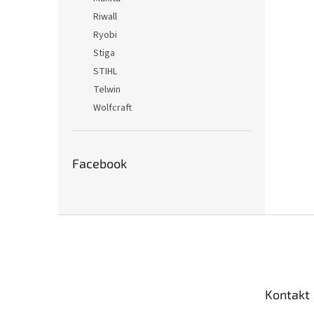
Riwall
Ryobi
Stiga
STIHL
Telwin
Wolfcraft
Facebook
Z
á
p
ä
t
Kontakt
i