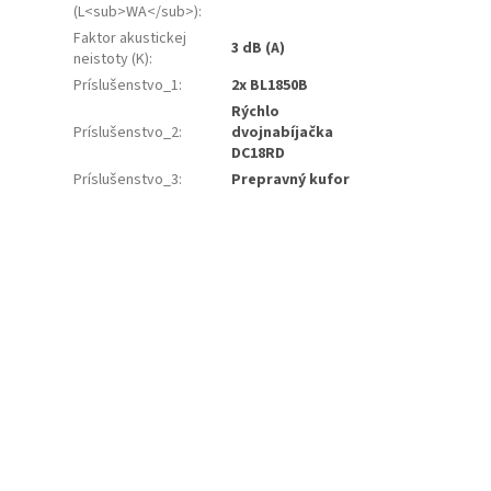
(L<sub>WA</sub>)
:
Faktor akustickej
3 dB (A)
neistoty (K)
:
Príslušenstvo_1
:
2x BL1850B
Rýchlo
Príslušenstvo_2
:
dvojnabíjačka
DC18RD
Príslušenstvo_3
:
Prepravný kufor