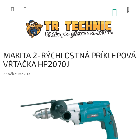
Prejsť
na
NÁKUP
obsah
KOŠÍK
MAKITA 2-RÝCHLOSTNÁ PRÍKLEPOVÁ
VŔTAČKA HP2070J
Značka:
Makita