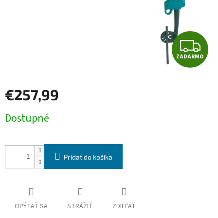
Z
ZADARMO
A
D
€257,99
A
Jednotková
Dostupné
cena:
R
M
Pridať do košíka
O
OPÝTAŤ SA
STRÁŽIŤ
ZDIEĽAŤ