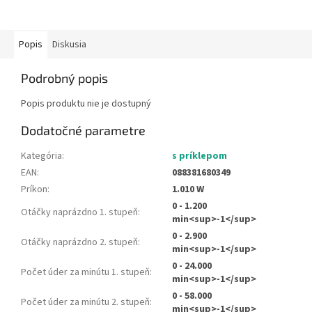
Popis
Diskusia
Podrobný popis
Popis produktu nie je dostupný
Dodatočné parametre
Kategória
:
s príklepom
EAN
:
088381680349
Príkon
:
1.010 W
0 - 1.200
Otáčky naprázdno 1. stupeň
:
min<sup>-1</sup>
0 - 2.900
Otáčky naprázdno 2. stupeň
:
min<sup>-1</sup>
0 - 24.000
Počet úder za minútu 1. stupeň
:
min<sup>-1</sup>
0 - 58.000
Počet úder za minútu 2. stupeň
:
min<sup>-1</sup>