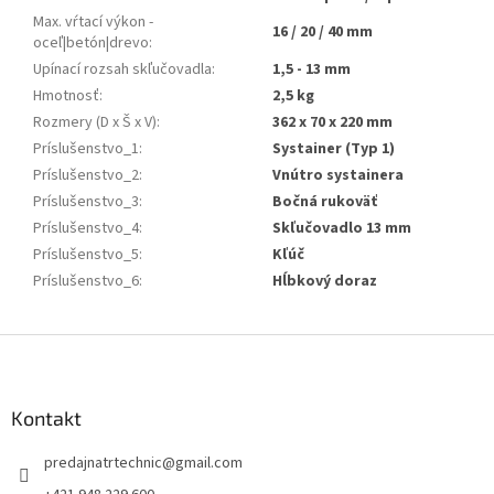
Max. vŕtací výkon -
16 / 20 / 40 mm
oceľ|betón|drevo
:
Upínací rozsah skľučovadla
:
1,5 - 13 mm
Hmotnosť
:
2,5 kg
Rozmery (D x Š x V)
:
362 x 70 x 220 mm
Príslušenstvo_1
:
Systainer (Typ 1)
Príslušenstvo_2
:
Vnútro systainera
Príslušenstvo_3
:
Bočná rukoväť
Príslušenstvo_4
:
Skľučovadlo 13 mm
Príslušenstvo_5
:
Kľúč
Príslušenstvo_6
:
Hĺbkový doraz
Z
á
p
ä
Kontakt
t
predajnatrtechnic
@
gmail.com
i
e