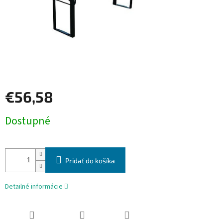
€56,58
Jednotková
Dostupné
cena:
Pridať do košíka
Detailné informácie