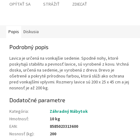
OPÝTAŤ SA
STRÁŽIŤ
ZDIEĽAŤ
Popis
Diskusia
Podrobný popis
Lavica je určená na vonkajšie sedenie. Spodné nohy, ktoré
poskytujú stabilitu a pevnosť lavice, sú vyrobené z kovu. Vrchná
doska, určená na sedenie, je vyrobená z dreva. Drevo je
ošetrené a pokryté prírodnou farbou, ktorá slúži ako ochrana
pred vonkajšími vplyvmi. Rozmery lavice sú 200 x 25 x 45 cm a jej
nosnosť je až 200 kg.
Dodatočné parametre
Kategória
:
Záhradný Nábytok
Hmotnosť
:
10 kg
EAN
:
8585023313600
Nosnosť (kg)
:
200