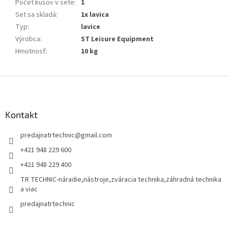
Počet kusov v sete
:
1
Set sa skladá
:
1x lavica
Typ
:
lavice
Výrobca
:
ST Leisure Equipment
Hmotnosť
:
10 kg
Z
á
p
ä
Kontakt
t
predajnatrtechnic
@
gmail.com
i
e
+421 948 229 600
+421 948 229 400
TR TECHNIC-náradie,nástroje,zváracia technika,záhradná technika
a viac
predajnatrtechnic