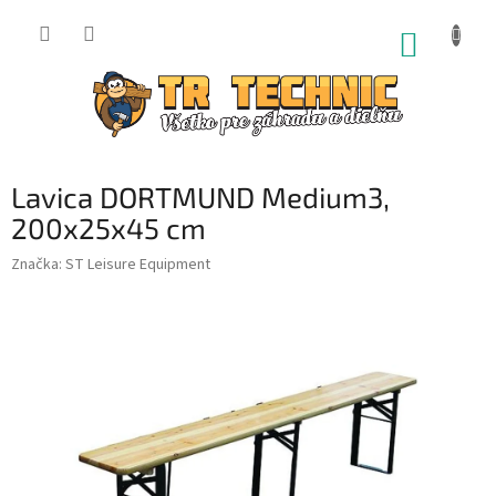
Prejsť
na
NÁKUP
obsah
KOŠÍK
Lavica DORTMUND Medium3,
200x25x45 cm
Značka:
ST Leisure Equipment