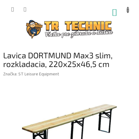
Prejsť
na
NÁKUP
obsah
KOŠÍK
Lavica DORTMUND Max3 slim,
rozkladacia, 220x25x46,5 cm
Značka:
ST Leisure Equipment