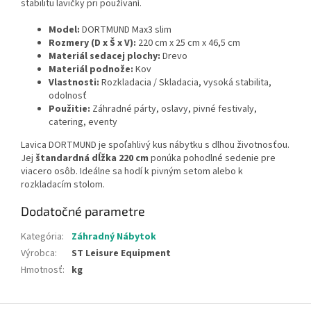
stabilitu lavičky pri používaní.
Model:
DORTMUND Max3 slim
Rozmery (D x Š x V):
220 cm x 25 cm x 46,5 cm
Materiál sedacej plochy:
Drevo
Materiál podnože:
Kov
Vlastnosti:
Rozkladacia / Skladacia, vysoká stabilita,
odolnosť
Použitie:
Záhradné párty, oslavy, pivné festivaly,
catering, eventy
Lavica DORTMUND je spoľahlivý kus nábytku s dlhou životnosťou.
Jej
štandardná dĺžka 220 cm
ponúka pohodlné sedenie pre
viacero osôb. Ideálne sa hodí k pivným setom alebo k
rozkladacím stolom.
Dodatočné parametre
Kategória
:
Záhradný Nábytok
Výrobca
:
ST Leisure Equipment
Hmotnosť
:
kg
Z