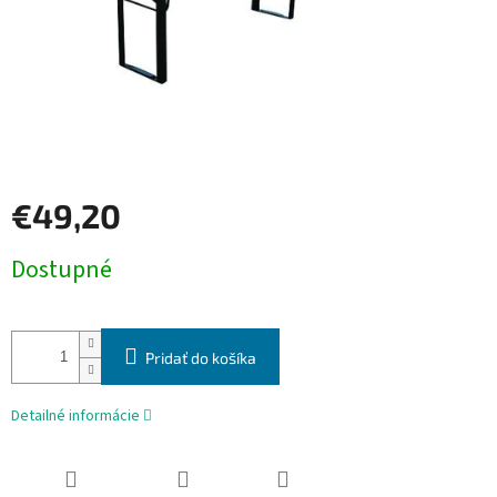
€49,20
Jednotková
Dostupné
cena:
Pridať do košíka
Detailné informácie