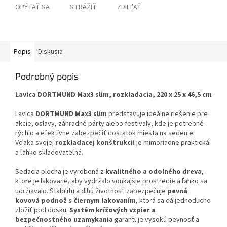
OPÝTAŤ SA
STRÁŽIŤ
ZDIEĽAŤ
Popis
Diskusia
Podrobný popis
Lavica DORTMUND Max3 slim, rozkladacia, 220 x 25 x 46,5 cm
Lavica
DORTMUND Max3 slim
predstavuje ideálne riešenie pre
akcie, oslavy, záhradné párty alebo festivaly, kde je potrebné
rýchlo a efektívne zabezpečiť dostatok miesta na sedenie.
Vďaka svojej
rozkladacej konštrukcii
je mimoriadne praktická
a ľahko skladovateľná.
Sedacia plocha je vyrobená z
kvalitného a odolného dreva
,
ktoré je lakované, aby vydržalo vonkajšie prostredie a ľahko sa
udržiavalo. Stabilitu a dlhú životnosť zabezpečuje
pevná
kovová podnož s čiernym lakovaním
, ktorá sa dá jednoducho
zložiť pod dosku.
Systém krížových vzpier a
bezpečnostného uzamykania
garantuje vysokú pevnosť a