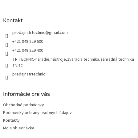
á
p
ä
Kontakt
t
predajnatrtechnic
@
gmail.com
i
e
+421 948 229 600
+421 948 229 400
TR TECHNIC-náradie,nástroje,zváracia technika,záhradná technika
a viac
predajnatrtechnic
Informácie pre vás
Obchodné podmienky
Podmienky ochrany osobných údajov
Kontakty
Moja objednávka