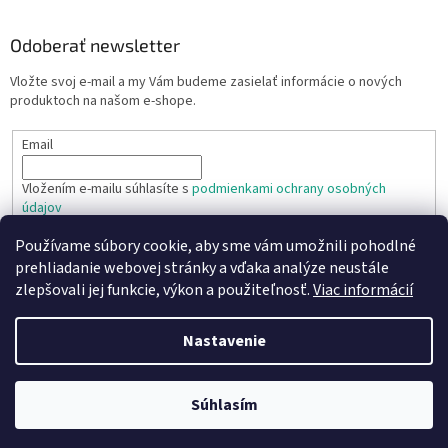
Odoberať newsletter
Vložte svoj e-mail a my Vám budeme zasielať informácie o nových
produktoch na našom e-shope.
Email
Vložením e-mailu súhlasíte s
podmienkami ochrany osobných
údajov
Používame súbory cookie, aby sme vám umožnili pohodlné
PRIHLÁSIŤ SA
prehliadanie webovej stránky a vďaka analýze neustále
zlepšovali jej funkcie, výkon a použiteľnosť.
Viac informácií
Nastavenie
Vytvoril Shoptet
Copyright 2026
TR TECHNIC s.r.o.
. Všetky práva vyhradené.
Súhlasím