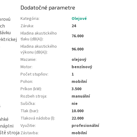
Dodatočné parametre
Kategória
:
Olejové
orovú
ých
Záruka
:
24
dávku
Hladina akustického
76.000
ektrickej
tlaku (dB(A))
:
a
Hladina akustického
96.000
výkonu (dB(A))
:
Mazanie
:
olejový
Motor
:
benzínový
Počet stupňov
:
1
Pohon
:
mobilní
Príkon (kW)
:
3.500
Rozbeh stroja
:
manuální
Sušička
:
nie
s
Tlak (bar)
:
10.000
Tlaková nádoba (l)
:
22.000
ahké
 náplni
Využitie
:
profesionální
ště stroja
Zástavba
:
mobilní