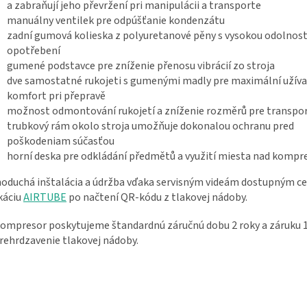
a zabraňují jeho převržení pri manipulácii a transporte
manuálny ventilek pre odpúšťanie kondenzátu
zadní gumová kolieska z polyuretanové pěny s vysokou odolností
opotřebení
gumené podstavce pre zníženie přenosu vibrácií zo stroja
dve samostatné rukojeti s gumenými madly pre maximální užíva
komfort pri přepravě
možnost odmontování rukojetí a zníženie rozměrů pre transpo
trubkový rám okolo stroja umožňuje dokonalou ochranu pred
poškodeniam súčasťou
horní deska pre odkládání předmětů a využití miesta nad komp
oduchá inštalácia a údržba vďaka servisným videám dostupným c
káciu
AIRTUBE
po načtení QR-kódu z tlakovej nádoby.
ompresor poskytujeme štandardnú záručnú dobu 2 roky a záruku 
rehrdzavenie tlakovej nádoby.