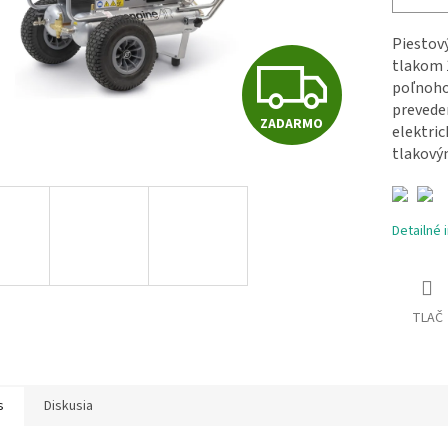
Piestov
Z
tlakom 1
poľnoho
prevede
ZADARMO
A
elektri
tlakový
D
Detailné 
A
TLAČ
R
s
Diskusia
M