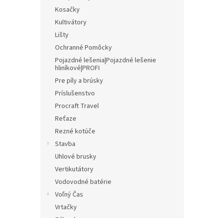
Kosačky
Kultivátory
Lišty
Ochranné Pomôcky
Pojazdné lešenia|Pojazdné lešenie
hliníkové|PROFI
Pre píly a brúsky
Príslušenstvo
Procraft Travel
Reťaze
Rezné kotúče
Stavba
Uhlové brusky
Vertikutátory
Vodovodné batérie
Voľný Čas
Vrtačky