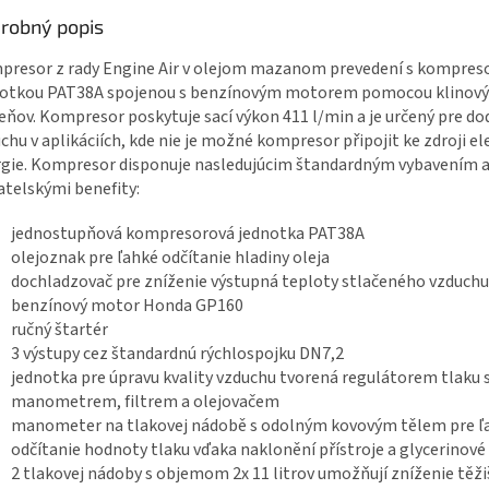
robný popis
O
resor z rady Engine Air v olejom mazanom prevedení s kompres
notkou PAT38A spojenou s benzínovým motorem pomocou klinov
ňov. Kompresor poskytuje sací výkon 411 l/min a je určený pre do
chu v aplikáciích, kde nie je možné kompresor připojit ke zdroji el
gie. Kompresor disponuje nasledujúcim štandardným vybavením 
atelskými benefity:
jednostupňová kompresorová jednotka PAT38A
olejoznak pre ľahké odčítanie hladiny oleja
dochladzovač pre zníženie výstupná teploty stlačeného vzduchu
benzínový motor Honda GP160
ručný štartér
3 výstupy cez štandardnú rýchlospojku DN7,2
jednotka pre úpravu kvality vzduchu tvorená regulátorem tlaku 
manometrem, filtrem a olejovačem
manometer na tlakovej nádobě s odolným kovovým tělem pre ľ
odčítanie hodnoty tlaku vďaka naklonění přístroje a glycerinové
2 tlakovej nádoby s objemom 2x 11 litrov umožňují zníženie těži