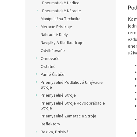
Pneumatické Hadice
Pod
Pneumatické Náradie
Manipulačná Technika
Komp
jed
Meracie Prístroje
reme
Náhradné Diely
vzdu
Navijáky A Kladkostroje
ener
Odvlhčovače
uživ
Ohrievače
Ostatné
Parné Čističe
Priemyselné Podlahové Umývacie
Stroje
Priemyselné Stroje
Priemyselné Stroje Kovoobrábacie
Stroje
Priemyselné Zametacie Stroje
Reflektory
Rezivá, Brúsivá