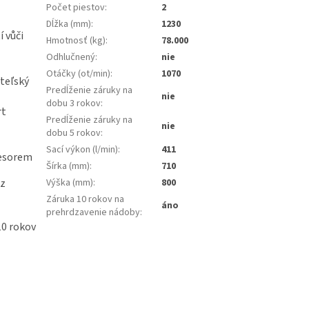
Počet piestov
:
2
Dĺžka (mm)
:
1230
 vůči
Hmotnosť (kg)
:
78.000
Odhlučnený
:
nie
Otáčky (ot/min)
:
1070
teľský
Predĺženie záruky na
nie
dobu 3 rokov
:
rt
Predĺženie záruky na
nie
dobu 5 rokov
:
Sací výkon (l/min)
:
411
resorem
Šírka (mm)
:
710
ez
Výška (mm)
:
800
Záruka 10 rokov na
áno
prehrdzavenie nádoby
:
10 rokov