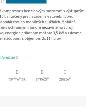
ý kompresor s benzínovým motorom s výstupným
0 bar určený pre nasadenie v stavebníctve,
spodárstve a v mobilných službách. Mobilné
nie s ochranným rámom nezávislé na zdroji
ckej energie s príkonom motora 3,5 kW a s dvoma
mi nádobami s objemom 2x 11 litrov.
informácie
OPÝTAŤ SA
STRÁŽIŤ
ZDIEĽAŤ