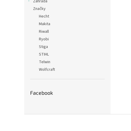
Záhrada
Značky
Hecht
Makita
Riwall
Ryobi
Stiga
STIHL
Telwin
Wolfcraft
Facebook
Z
á
p