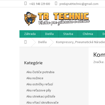
Prejsť
+421 948 229 600
predajnatrtechnic@gmail.com
na
obsah
Záhrada
Dielňa
Stavba
Chémia
D
Domov
Dielňa
Kompresory, Pneumatické Náradie
B
Kom
o
Preskočiť
č
Značka:
Kategórie
kategórie
n
ý
Aku čističe potrubia
p
Aku nožnice
a
Aku ostričky reťazí
n
e
Aku reťazove píly
l
Aku striekaci pištoľe
Aku vŕtací skrutkovače