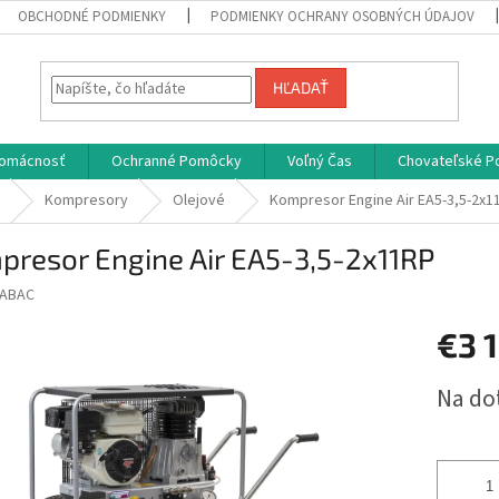
OBCHODNÉ PODMIENKY
PODMIENKY OCHRANY OSOBNÝCH ÚDAJOV
HĽADAŤ
omácnosť
Ochranné Pomôcky
Voľný Čas
Chovateľské P
Kompresory
Olejové
Kompresor Engine Air EA5-3,5-2x1
presor Engine Air EA5-3,5-2x11RP
ABAC
€3 
Jednotk
Na do
cena: