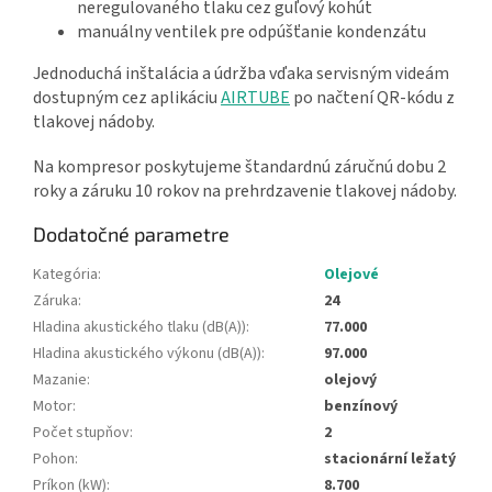
neregulovaného tlaku cez guľový kohút
manuálny ventilek pre odpúšťanie kondenzátu
Jednoduchá inštalácia a údržba vďaka servisným videám
dostupným cez aplikáciu
AIRTUBE
po načtení QR-kódu z
tlakovej nádoby.
Na kompresor poskytujeme štandardnú záručnú dobu 2
roky a záruku 10 rokov na prehrdzavenie tlakovej nádoby.
Dodatočné parametre
Kategória
:
Olejové
Záruka
:
24
Hladina akustického tlaku (dB(A))
:
77.000
Hladina akustického výkonu (dB(A))
:
97.000
Mazanie
:
olejový
Motor
:
benzínový
Počet stupňov
:
2
Pohon
:
stacionární ležatý
Príkon (kW)
:
8.700