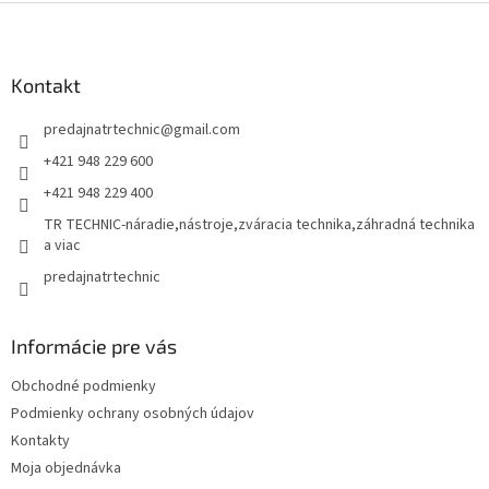
Z
á
p
ä
Kontakt
t
predajnatrtechnic
@
gmail.com
i
e
+421 948 229 600
+421 948 229 400
TR TECHNIC-náradie,nástroje,zváracia technika,záhradná technika
a viac
predajnatrtechnic
Informácie pre vás
Obchodné podmienky
Podmienky ochrany osobných údajov
Kontakty
Moja objednávka