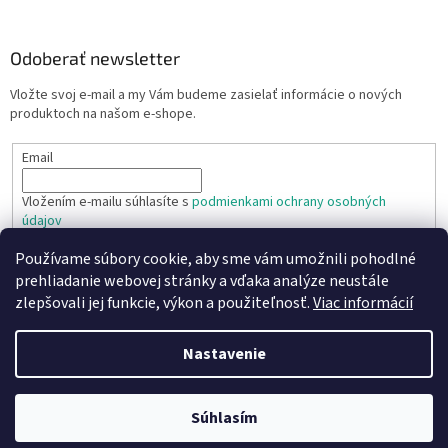
Odoberať newsletter
Vložte svoj e-mail a my Vám budeme zasielať informácie o nových
produktoch na našom e-shope.
Email
Vložením e-mailu súhlasíte s
podmienkami ochrany osobných
údajov
Používame súbory cookie, aby sme vám umožnili pohodlné
PRIHLÁSIŤ SA
prehliadanie webovej stránky a vďaka analýze neustále
zlepšovali jej funkcie, výkon a použiteľnosť.
Viac informácií
Nastavenie
Vytvoril Shoptet
Copyright 2026
TR TECHNIC s.r.o.
. Všetky práva vyhradené.
Súhlasím