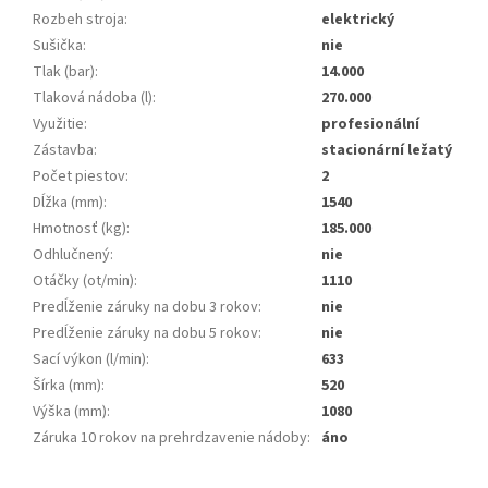
Rozbeh stroja
:
elektrický
Sušička
:
nie
Tlak (bar)
:
14.000
Tlaková nádoba (l)
:
270.000
Využitie
:
profesionální
Zástavba
:
stacionární ležatý
Počet piestov
:
2
Dĺžka (mm)
:
1540
Hmotnosť (kg)
:
185.000
Odhlučnený
:
nie
Otáčky (ot/min)
:
1110
Predĺženie záruky na dobu 3 rokov
:
nie
Predĺženie záruky na dobu 5 rokov
:
nie
Sací výkon (l/min)
:
633
Šírka (mm)
:
520
Výška (mm)
:
1080
Záruka 10 rokov na prehrdzavenie nádoby
:
áno