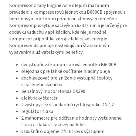
Kompresor z rady Engine Air v olejom mazanom
prevedení s kompresorovú jednotkou B6000B spojenou s
benzínovým motorem pomocou klinových remeňov.
Kompresor poskytuje sací výkon 633 l/min a je určený pre
dodávku vzduchu v aplikáciích, kde nie je možné
kompresor připojit ke zdroji elektrickej energie.
Kompresor disponuje nasledujúcim štandardným
vybavením a uživatelskými benefity:
dvojstupňová kompresorová jednotka B6000B
olejoznak pre ľahké odčítanie hladiny oleja
dochladzovač pre zníženie výstupná teploty
stlačeného vzduchu
benzínový motor Honda GX390
elektrický štartér
2 výstupy cez štandardnú rýchlospojku DN7,2
regulátor tlaku
2 manometre pre odčítanie hodnoty výstupného
tlaku a tlaku v tlakovej nádobě
vzdušník o objeme 270 litrov s výstupem