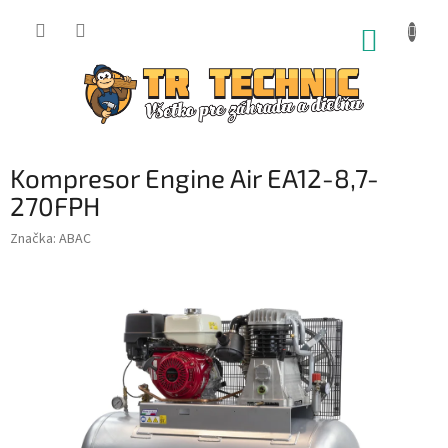
Prejsť
na
NÁKUP
obsah
KOŠÍK
Kompresor Engine Air EA12-8,7-
270FPH
Značka:
ABAC