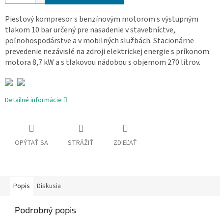
Piestový kompresor s benzínovým motorom s výstupným
tlakom 10 bar určený pre nasadenie v stavebníctve,
poľnohospodárstve a v mobilných službách. Stacionárne
prevedenie nezávislé na zdroji elektrickej energie s príkonom
motora 8,7 kW a s tlakovou nádobou s objemom 270 litrov.
Detailné informácie
OPÝTAŤ SA
STRÁŽIŤ
ZDIEĽAŤ
Popis
Diskusia
Podrobný popis