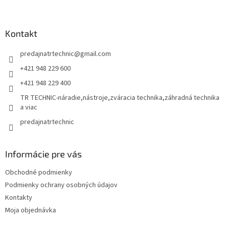
Z
á
p
ä
Kontakt
t
predajnatrtechnic
@
gmail.com
i
e
+421 948 229 600
+421 948 229 400
TR TECHNIC-náradie,nástroje,zváracia technika,záhradná technika
a viac
predajnatrtechnic
Informácie pre vás
Obchodné podmienky
Podmienky ochrany osobných údajov
Kontakty
Moja objednávka