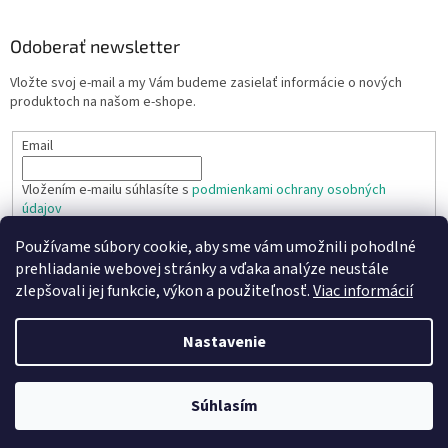
Odoberať newsletter
Vložte svoj e-mail a my Vám budeme zasielať informácie o nových
produktoch na našom e-shope.
Email
Vložením e-mailu súhlasíte s
podmienkami ochrany osobných
údajov
Používame súbory cookie, aby sme vám umožnili pohodlné
PRIHLÁSIŤ SA
prehliadanie webovej stránky a vďaka analýze neustále
zlepšovali jej funkcie, výkon a použiteľnosť.
Viac informácií
Nastavenie
Vytvoril Shoptet
Copyright 2026
TR TECHNIC s.r.o.
. Všetky práva vyhradené.
Súhlasím