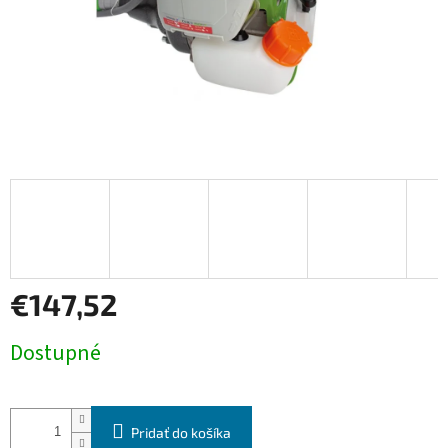
€147,52
Jednotková
Dostupné
cena:
Pridať do košíka