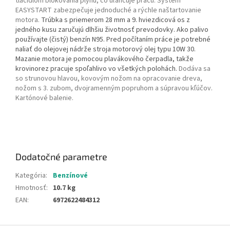
tlačidlom blokovania plynu, čo uľahčuje prácu. Systém
EASYSTART zabezpečuje jednoduché a rýchle naštartovanie
motora.
Trúbka s priemerom 28 mm a 9. hviezdicová os z
jedného kusu zaručujú dlhšiu životnosť prevodovky. Ako palivo
používajte (čistý) benzín N95. Pred počítaním práce je potrebné
naliať do olejovej nádrže stroja motorový olej typu 10W 30.
Mazanie motora je pomocou plavákového čerpadla, takže
krovinorez pracuje spoľahlivo vo všetkých polohách.
Dodáva sa
so strunovou hlavou, kovovým nožom na opracovanie dreva,
nožom s 3. zubom, dvojramenným popruhom a súpravou kľúčov.
Kartónové balenie.
Dodatočné parametre
Kategória
:
Benzínové
Hmotnosť
:
10.7 kg
EAN
:
6972622484312