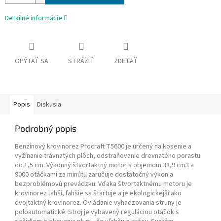
Detailné informácie
OPÝTAŤ SA
STRÁŽIŤ
ZDIEĽAŤ
Popis
Diskusia
Podrobný popis
Benzínový krovinorez Procraft T5600 je určený na kosenie a
vyžínanie trávnatých plôch, odstraňovanie drevnatého porastu
do 1,5 cm. Výkonný štvortaktný motor s objemom 38,9 cm3 a
9000 otáčkami za minútu zaručuje dostatočný výkon a
bezproblémovú prevádzku. Vďaka štvortaktnému motoru je
krovinorez ľahší, ľahšie sa štartuje a je ekologickejší ako
dvojtaktný krovinorez. Ovládanie vyhadzovania struny je
poloautomatické. Stroj je vybavený reguláciou otáčok s