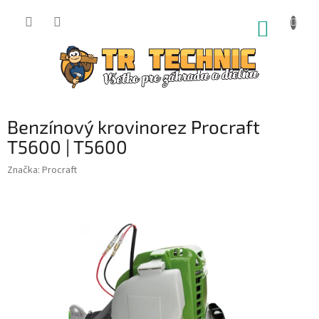
Prejsť
na
NÁKUP
obsah
KOŠÍK
Benzínový krovinorez Procraft
T5600 | T5600
Značka:
Procraft