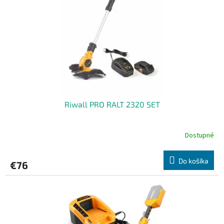
r
o
d
u
k
t
o
v
Riwall PRO RALT 2320 SET
Dostupné
Do košíka
€76