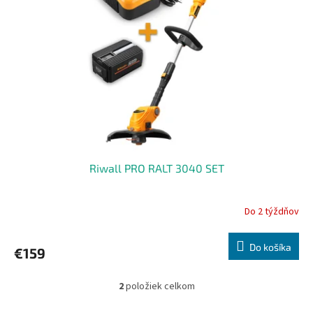
Riwall PRO RALT 3040 SET
Do 2 týždňov
Do košíka
€159
2
položiek celkom
O
v