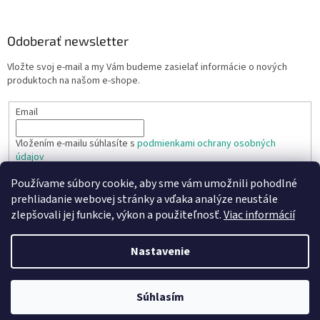
Odoberať newsletter
Vložte svoj e-mail a my Vám budeme zasielať informácie o nových
produktoch na našom e-shope.
Email
Vložením e-mailu súhlasíte s
podmienkami ochrany osobných
údajov
Používame súbory cookie, aby sme vám umožnili pohodlné
PRIHLÁSIŤ SA
prehliadanie webovej stránky a vďaka analýze neustále
zlepšovali jej funkcie, výkon a použiteľnosť.
Viac informácií
Nastavenie
Vytvoril Shoptet
Copyright 2026
TR TECHNIC s.r.o.
Súhlasím
. Všetky práva vyhradené.