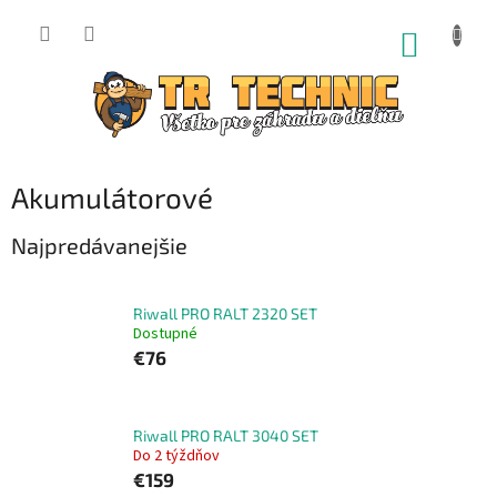
Prejsť
na
NÁKUP
obsah
KOŠÍK
Akumulátorové
Najpredávanejšie
Riwall PRO RALT 2320 SET
Dostupné
€76
Riwall PRO RALT 3040 SET
Do 2 týždňov
€159