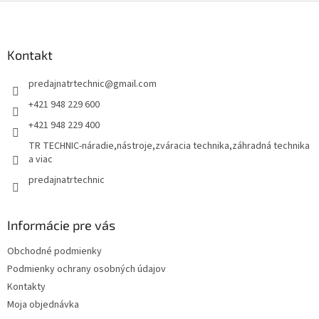
l
Z
á
á
d
p
a
ä
Kontakt
c
t
i
predajnatrtechnic
@
gmail.com
i
e
p
e
+421 948 229 600
r
+421 948 229 400
v
k
TR TECHNIC-náradie,nástroje,zváracia technika,záhradná technika
y
a viac
v
predajnatrtechnic
ý
p
i
s
Informácie pre vás
u
Obchodné podmienky
Podmienky ochrany osobných údajov
Kontakty
Moja objednávka